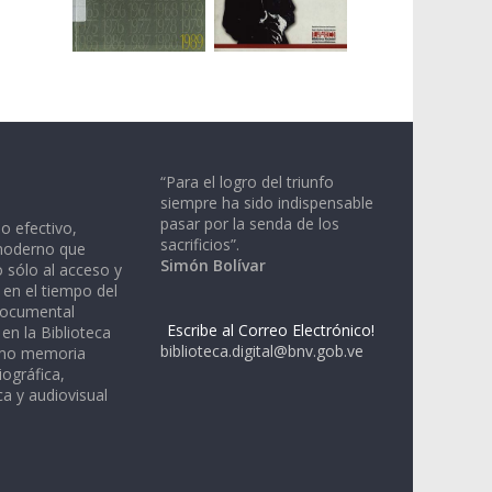
“Para el logro del triunfo
siempre ha sido indispensable
pasar por la senda de los
io efectivo,
sacrificios”.
moderno que
Simón Bolívar
 sólo al acceso y
 en el tiempo del
documental
Escribe al Correo Electrónico!
en la Biblioteca
biblioteca.digital@bnv.gob.ve
omo memoria
iográfica,
a y audiovisual