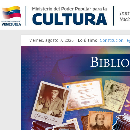
viernes, agosto 7, 2026
Lo último:
Constitución, l
Una Parálisis [m
Modesta Bor Sán
Gaceta Oficial 
Catálogo temát