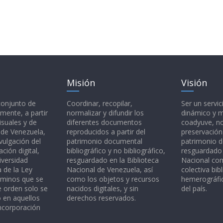
Misión
Visión
 conjunto de
Coordinar, recopilar,
Ser un servic
mente, a partir
normalizar y difundir los
dinámico y 
isuales y de
diferentes documentos
coadyuve, no
l de Venezuela,
reproducidos a partir del
preservación
vulgación del
patrimonio documental
patrimonio 
ción digital,
bibliográfico y no bibliográfico,
resguardado 
iversidad
resguardado en la Biblioteca
Nacional c
a de la Ley
Nacional de Venezuela, así
colectiva bibl
rminos que se
como los objetos y recursos
hemerográfic
e orden solo se
nacidos digitales, y sin
del país.
o en aquellos
derechos reservados.
ncorporación