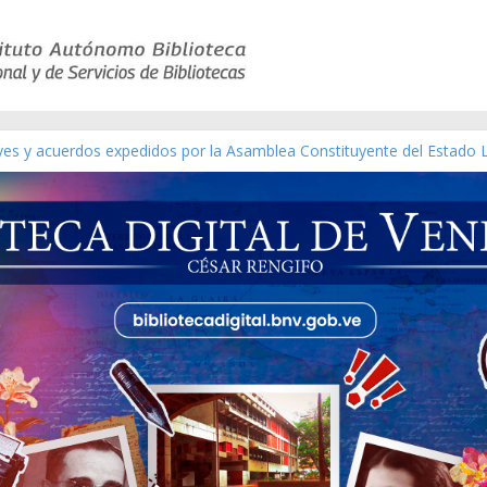
eyes y acuerdos expedidos por la Asamblea Constituyente del Estado 
aterial gráfico]
chez [material gráfico]
de la República de Venezuela año CXXXIII Mes V, Caracas 09 de marzo
ico de obras de Modesta Bor