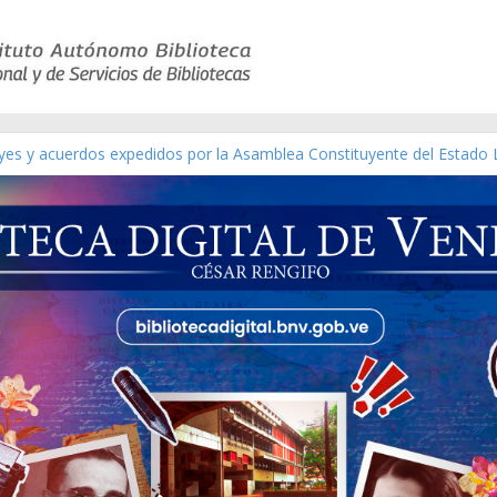
ico de obras de Modesta Bor
eyes y acuerdos expedidos por la Asamblea Constituyente del Estado 
aterial gráfico]
nchez [material gráfico]
de la República de Venezuela año CXXXIII Mes V, Caracas 09 de marz