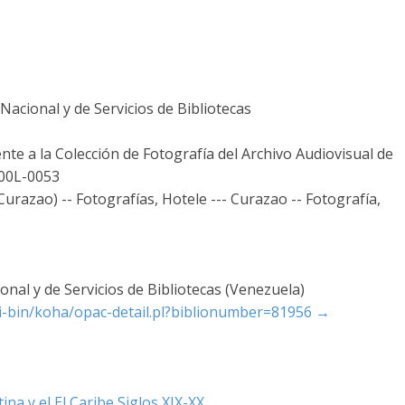
acional y de Servicios de Bibliotecas
nte a la Colección de Fotografía del Archivo Audiovisual de
-00L-0053
urazao) -- Fotografías, Hotele --- Curazao -- Fotografía,
nal y de Servicios de Bibliotecas (Venezuela)
cgi-bin/koha/opac-detail.pl?biblionumber=81956
→
na y el El Caribe Siglos XIX-XX