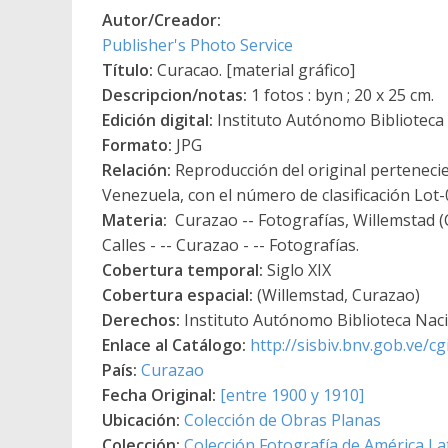
Autor/Creador:
Publisher's Photo Service
Título:
Curacao. [material gráfico]
Descripcion/notas:
1 fotos : byn ; 20 x 25 cm.
Edición digital:
Instituto Autónomo Biblioteca N
Formato:
JPG
Relación:
Reproducción del original pertenecie
Venezuela, con el número de clasificación Lot
Materia:
Curazao -- Fotografías, Willemstad (C
Calles - -- Curazao - -- Fotografías.
Cobertura temporal:
Siglo XIX
Cobertura espacial:
(Willemstad, Curazao)
Derechos:
Instituto Autónomo Biblioteca Nacio
Enlace al Catálogo:
http://sisbiv.bnv.gob.ve/
País:
Curazao
Fecha Original:
[entre 1900 y 1910]
Ubicación:
Colección de Obras Planas
Colección:
Colección Fotografía de América Lati