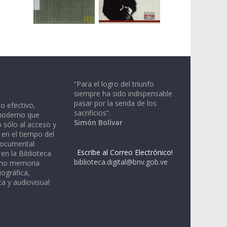
“Para el logro del triunfo
siempre ha sido indispensable
pasar por la senda de los
io efectivo,
sacrificios”.
moderno que
Simón Bolívar
 sólo al acceso y
 en el tiempo del
documental
Escribe al Correo Electrónico!
en la Biblioteca
biblioteca.digital@bnv.gob.ve
omo memoria
iográfica,
a y audiovisual