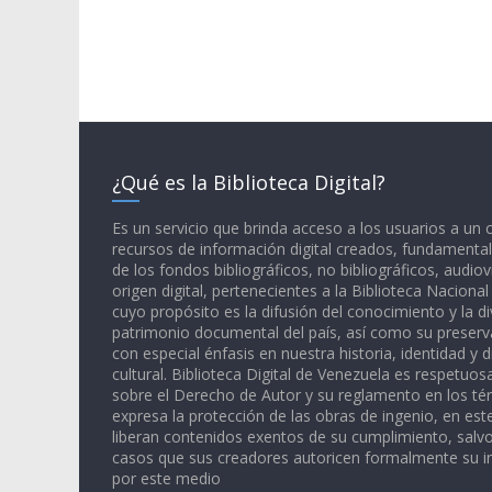
¿Qué es la Biblioteca Digital?
Es un servicio que brinda acceso a los usuarios a un
recursos de información digital creados, fundamental
de los fondos bibliográficos, no bibliográficos, audiov
origen digital, pertenecientes a la Biblioteca Naciona
cuyo propósito es la difusión del conocimiento y la di
patrimonio documental del país, así como su preserva
con especial énfasis en nuestra historia, identidad y d
cultural. Biblioteca Digital de Venezuela es respetuos
sobre el Derecho de Autor y su reglamento en los té
expresa la protección de las obras de ingenio, en est
liberan contenidos exentos de su cumplimiento, salv
casos que sus creadores autoricen formalmente su i
por este medio