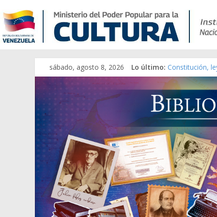
Catálogo temát
sábado, agosto 8, 2026
Lo último:
Constitución, l
Una Parálisis [m
Modesta Bor Sá
Gaceta Oficial 