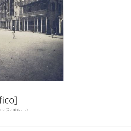
fico]
ano (Dominicana)