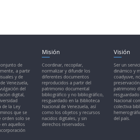
Misión
Visión
 conjunto de
Coordinar, recopilar,
Ser un servic
mente, a partir
normalizar y difundir los
dinámico y 
isuales y de
diferentes documentos
coadyuve, no
l de Venezuela,
reproducidos a partir del
preservación
vulgación del
patrimonio documental
patrimonio 
ción digital,
bibliográfico y no bibliográfico,
resguardado 
iversidad
resguardado en la Biblioteca
Nacional c
a de la Ley
Nacional de Venezuela, así
colectiva bibl
rminos que se
como los objetos y recursos
hemerográfic
e orden solo se
nacidos digitales, y sin
del país.
o en aquellos
derechos reservados.
ncorporación