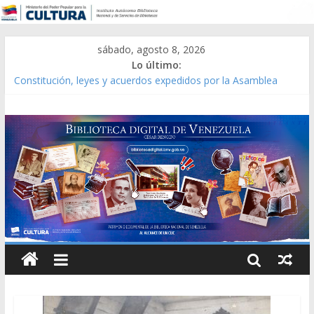
sábado, agosto 8, 2026
Lo último:
Constitución, leyes y acuerdos expedidos por la Asamblea
Constituyente del Estado Lara en 1881.
Una Parálisis [material gráfico]
Modesta Bor Sánchez [material gráfico]
Gaceta Oficial de la República de Venezuela año CXXXIII Mes V,
Caracas 09 de marzo de 2006 N° 38.394
Catálogo temático de obras de Modesta Bor