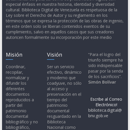
especial énfasis en nuestra historia, identidad y diversidad
cultural. Biblioteca Digital de Venezuela es respetuosa de la
Ley sobre el Derecho de Autor y su reglamento en los
términos que se expresa la protección de las obras de ingenio,
en este orden solo se liberan contenidos exentos de su
cumplimiento, salvo en aquellos casos que sus creadores
autoricen formalmente su incorporación por este medio
Misión
Visión
“Para el logro del
triunfo siempre ha
sido indispensable
Coordinar,
Ser un servicio
pasar por la senda
recopilar,
efectivo, dinámico
de los sacrificios”.
normalizar y
y moderno que
Simón Bolívar
difundir los
coadyuve, no sólo
diferentes
al acceso y
documentos
preservación en el
Escribe al Correo
reproducidos a
tiempo del
Electrónico!
partir del
patrimonio
biblioteca.digital@
patrimonio
documental
bnv.gob.ve
documental
resguardado en la
bibliográfico y no
Biblioteca
bibliográfico,
Nacional como