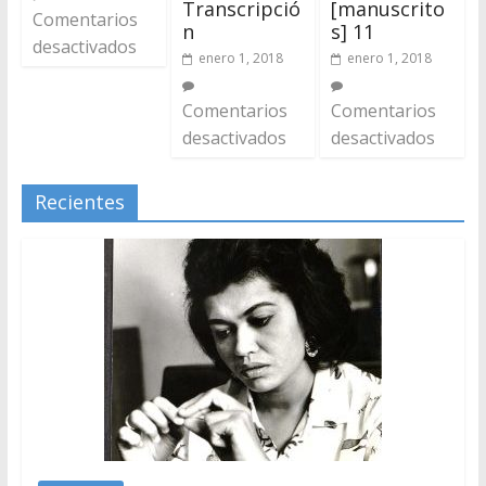
Transcripció
[manuscrito
Comentarios
n
s] 11
desactivados
enero 1, 2018
enero 1, 2018
Comentarios
Comentarios
desactivados
desactivados
Recientes