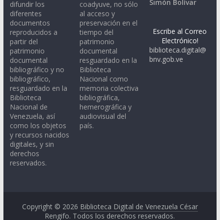
Simón Bolívar
difundir los
coadyuve, no sólo
diferentes
al acceso y
documentos
preservación en el
Escribe al Correo
reproducidos a
tiempo del
Electrónico!
partir del
patrimonio
biblioteca.digital@
patrimonio
documental
bnv.gob.ve
documental
resguardado en la
bibliográfico y no
Biblioteca
bibliográfico,
Nacional como
resguardado en la
memoria colectiva
Biblioteca
bibliográfica,
Nacional de
hemerográfica y
Venezuela, así
audiovisual del
como los objetos
país.
y recursos nacidos
digitales, y sin
derechos
reservados.
Copyright © 2026
Biblioteca Digital de Venezuela César
Rengifo
. Todos los derechos reservados.