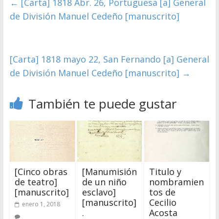
←
[Carta] 1818 Abr. 26, Portuguesa [a] General
de División Manuel Cedeño [manuscrito]
[Carta] 1818 mayo 22, San Fernando [a] General
de División Manuel Cedeño [manuscrito]
→
También te puede gustar
[Cinco obras
[Manumisión
Titulo y
de teatro]
de un niño
nombramien
[manuscrito]
esclavo]
tos de
[manuscrito]
Cecilio
enero 1, 2018
.
Acosta