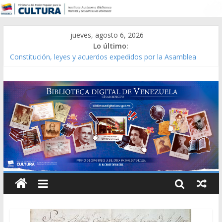
jueves, agosto 6, 2026
Lo último:
Constitución, leyes y acuerdos expedidos por la Asamblea
Constituyente del Estado Lara en 1881.
Una Parálisis [material gráfico]
Modesta Bor Sánchez [material gráfico]
Gaceta Oficial de la República de Venezuela año CXXXIII Mes V,
Caracas 09 de marzo de 2006 N° 38.394
Catálogo temático de obras de Modesta Bor