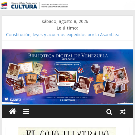
sábado, agosto 8, 2026
Lo último:
Constitución, leyes y acuerdos expedidos por la Asamblea
Constituyente del Estado Lara en 1881.
Una Parálisis [material gráfico]
Modesta Bor Sánchez [material gráfico]
Gaceta Oficial de la República de Venezuela año CXXXIII Mes V,
Caracas 09 de marzo de 2006 N° 38.394
Catálogo temático de obras de Modesta Bor