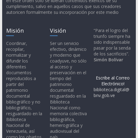
en este orden solo se liberan contenidos exentos de su
cumplimiento, salvo en aquellos casos que sus creadores
autoricen formalmente su incorporación por este medio
Misión
Visión
“Para el logro del
triunfo siempre ha
sido indispensable
Coordinar,
Ser un servicio
pasar por la senda
recopilar,
efectivo, dinámico
de los sacrificios”.
normalizar y
y moderno que
Simón Bolívar
difundir los
coadyuve, no sólo
diferentes
al acceso y
documentos
preservación en el
Escribe al Correo
reproducidos a
tiempo del
Electrónico!
partir del
patrimonio
biblioteca.digital@
patrimonio
documental
bnv.gob.ve
documental
resguardado en la
bibliográfico y no
Biblioteca
bibliográfico,
Nacional como
resguardado en la
memoria colectiva
Biblioteca
bibliográfica,
Nacional de
hemerográfica y
Venezuela, así
audiovisual del
como los objetos
país.