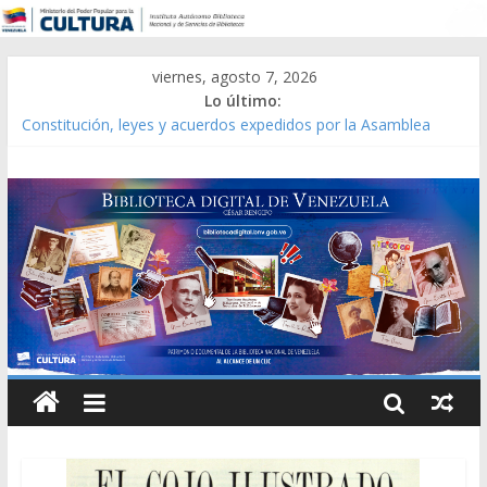
viernes, agosto 7, 2026
Lo último:
Constitución, leyes y acuerdos expedidos por la Asamblea
Constituyente del Estado Lara en 1881.
Una Parálisis [material gráfico]
Modesta Bor Sánchez [material gráfico]
Gaceta Oficial de la República de Venezuela año CXXXIII Mes V,
Caracas 09 de marzo de 2006 N° 38.394
Catálogo temático de obras de Modesta Bor