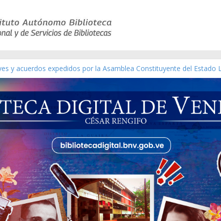
eyes y acuerdos expedidos por la Asamblea Constituyente del Estado 
aterial gráfico]
chez [material gráfico]
de la República de Venezuela año CXXXIII Mes V, Caracas 09 de marzo
ico de obras de Modesta Bor