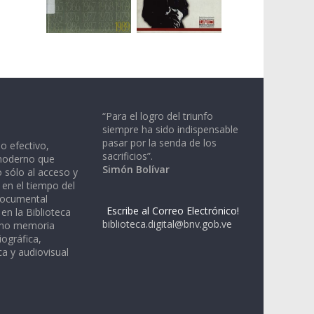
“Para el logro del triunfo
siempre ha sido indispensable
pasar por la senda de los
io efectivo,
sacrificios”.
moderno que
Simón Bolívar
 sólo al acceso y
 en el tiempo del
documental
Escribe al Correo Electrónico!
en la Biblioteca
biblioteca.digital@bnv.gob.ve
omo memoria
iográfica,
a y audiovisual