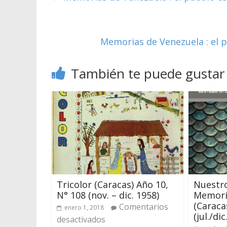
Memorias de Venezuela : el pu
También te puede gustar
Tricolor (Caracas) Año 10,
Nuestro
N° 108 (nov. – dic. 1958)
Memori
(Caraca
Comentarios
enero 1, 2018
(jul./dic
desactivados