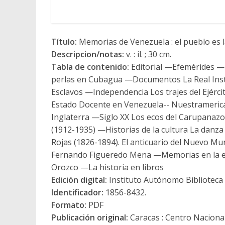
Título:
Memorias de Venezuela : el pueblo es la 
Descripcion/notas:
v. : il. ; 30 cm.
Tabla de contenido:
Editorial —Efemérides —I
perlas en Cubagua —Documentos La Real Instr
Esclavos —Independencia Los trajes del Ejérci
Estado Docente en Venezuela-- Nuestramerica E
Inglaterra —Siglo XX Los ecos del Carupanazo 
(1912-1935) —Historias de la cultura La dan
Rojas (1826-1894). El anticuario del Nuevo Mu
Fernando Figueredo Mena —Memorias en la esc
Orozco —La historia en libros
Edición digital:
Instituto Autónomo Biblioteca N
Identificador:
1856-8432.
Formato:
PDF
Publicación original:
Caracas : Centro Nacional