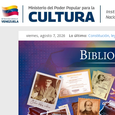
viernes, agosto 7, 2026
Lo último:
Constitución, l
Una Parálisis [m
Modesta Bor Sán
Gaceta Oficial 
Catálogo temát