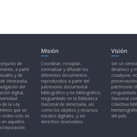
Misión
Visión
 conjunto de
Coordinar, recopilar,
Ser un servic
mente, a partir
normalizar y difundir los
dinámico y 
isuales y de
diferentes documentos
coadyuve, no
l de Venezuela,
reproducidos a partir del
preservación
vulgación del
patrimonio documental
patrimonio 
ción digital,
bibliográfico y no bibliográfico,
resguardado 
iversidad
resguardado en la Biblioteca
Nacional c
a de la Ley
Nacional de Venezuela, así
colectiva bibl
rminos que se
como los objetos y recursos
hemerográfic
e orden solo se
nacidos digitales, y sin
del país.
o en aquellos
derechos reservados.
ncorporación