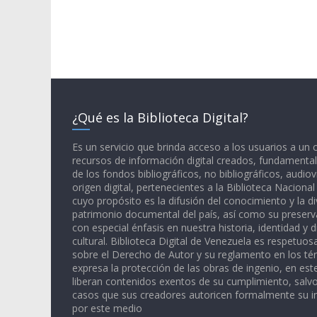
¿Qué es la Biblioteca Digital?
Es un servicio que brinda acceso a los usuarios a un
recursos de información digital creados, fundamental
de los fondos bibliográficos, no bibliográficos, audiov
origen digital, pertenecientes a la Biblioteca Naciona
cuyo propósito es la difusión del conocimiento y la di
patrimonio documental del país, así como su preserva
con especial énfasis en nuestra historia, identidad y d
cultural. Biblioteca Digital de Venezuela es respetuos
sobre el Derecho de Autor y su reglamento en los té
expresa la protección de las obras de ingenio, en est
liberan contenidos exentos de su cumplimiento, salv
casos que sus creadores autoricen formalmente su i
por este medio