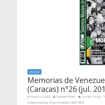
Revista
Memorias de Venezuela 
(Caracas) n°26 (jul. 20
marzo 4, 2020
Massiel Pirela
Acosta Cecilio -
,
Independetista
Rojas Arístides 1826-1894