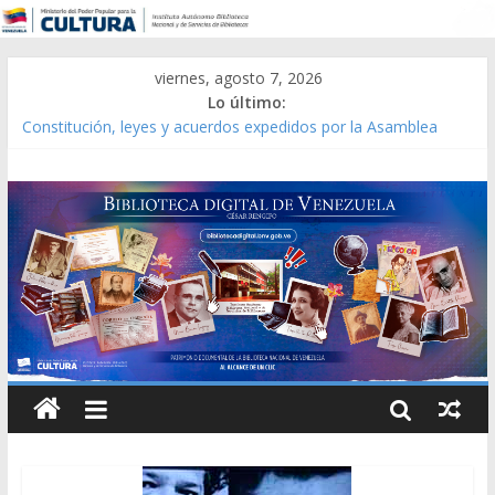
viernes, agosto 7, 2026
Lo último:
Constitución, leyes y acuerdos expedidos por la Asamblea
Constituyente del Estado Lara en 1881.
Una Parálisis [material gráfico]
Modesta Bor Sánchez [material gráfico]
Gaceta Oficial de la República de Venezuela año CXXXIII Mes V,
Caracas 09 de marzo de 2006 N° 38.394
Catálogo temático de obras de Modesta Bor