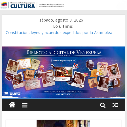
sábado, agosto 8, 2026
Lo último:
Constitución, leyes y acuerdos expedidos por la Asamblea
Constituyente del Estado Lara en 1881.
Una Parálisis [material gráfico]
Modesta Bor Sánchez [material gráfico]
Gaceta Oficial de la República de Venezuela año CXXXIII Mes V,
Caracas 09 de marzo de 2006 N° 38.394
Catálogo temático de obras de Modesta Bor