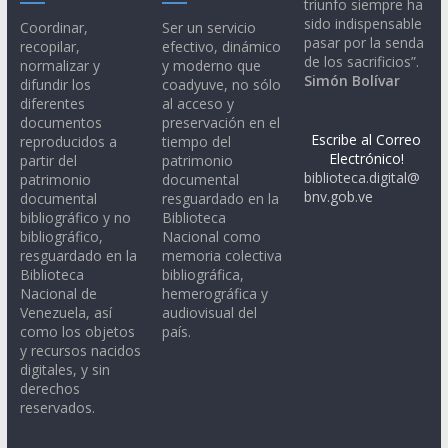
triunfo siempre ha
sido indispensable
Coordinar,
Ser un servicio
pasar por la senda
recopilar,
efectivo, dinámico
de los sacrificios”.
normalizar y
y moderno que
Simón Bolívar
difundir los
coadyuve, no sólo
diferentes
al acceso y
documentos
preservación en el
Escribe al Correo
reproducidos a
tiempo del
Electrónico!
partir del
patrimonio
biblioteca.digital@
patrimonio
documental
bnv.gob.ve
documental
resguardado en la
bibliográfico y no
Biblioteca
bibliográfico,
Nacional como
resguardado en la
memoria colectiva
Biblioteca
bibliográfica,
Nacional de
hemerográfica y
Venezuela, así
audiovisual del
como los objetos
país.
y recursos nacidos
digitales, y sin
derechos
reservados.