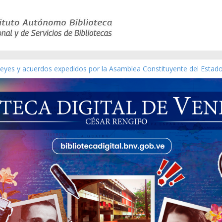
 leyes y acuerdos expedidos por la Asamblea Constituyente del Estad
[material gráfico]
ánchez [material gráfico]
l de la República de Venezuela año CXXXIII Mes V, Caracas 09 de mar
ático de obras de Modesta Bor