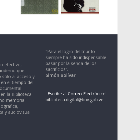
“Para el logro del triunfo
siempre ha sido indispensable
pasar por la senda de los
io efectivo,
sacrificios”.
moderno que
Simón Bolívar
 sólo al acceso y
 en el tiempo del
documental
Escribe al Correo Electrónico!
en la Biblioteca
biblioteca.digital@bnv.gob.ve
omo memoria
iográfica,
a y audiovisual