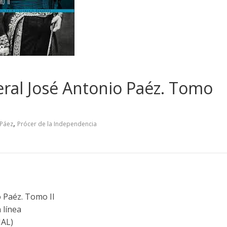
eral José Antonio Paéz. Tomo
,
 Páez
Prócer de la Independencia
 Paéz. Tomo II
 línea
NAL)