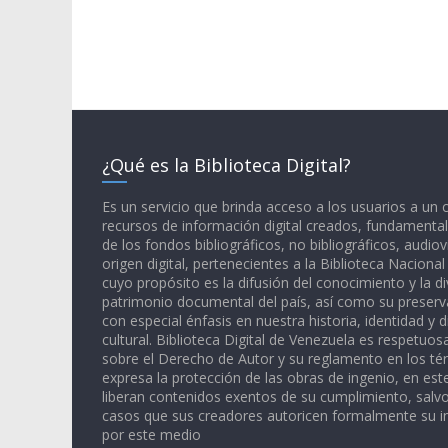
¿Qué es la Biblioteca Digital?
Es un servicio que brinda acceso a los usuarios a un
recursos de información digital creados, fundamental
de los fondos bibliográficos, no bibliográficos, audiov
origen digital, pertenecientes a la Biblioteca Naciona
cuyo propósito es la difusión del conocimiento y la di
patrimonio documental del país, así como su preserva
con especial énfasis en nuestra historia, identidad y d
cultural. Biblioteca Digital de Venezuela es respetuos
sobre el Derecho de Autor y su reglamento en los té
expresa la protección de las obras de ingenio, en est
liberan contenidos exentos de su cumplimiento, salv
casos que sus creadores autoricen formalmente su i
por este medio