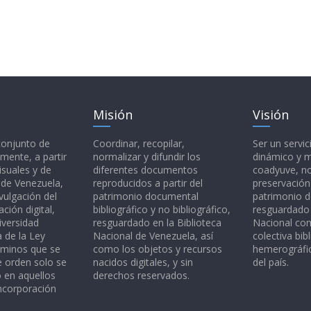
Misión
Visión
 conjunto de
Coordinar, recopilar,
Ser un servic
mente, a partir
normalizar y difundir los
dinámico y 
isuales y de
diferentes documentos
coadyuve, no
l de Venezuela,
reproducidos a partir del
preservación
vulgación del
patrimonio documental
patrimonio 
ción digital,
bibliográfico y no bibliográfico,
resguardado 
iversidad
resguardado en la Biblioteca
Nacional c
a de la Ley
Nacional de Venezuela, así
colectiva bibl
rminos que se
como los objetos y recursos
hemerográfic
e orden solo se
nacidos digitales, y sin
del país.
o en aquellos
derechos reservados.
ncorporación