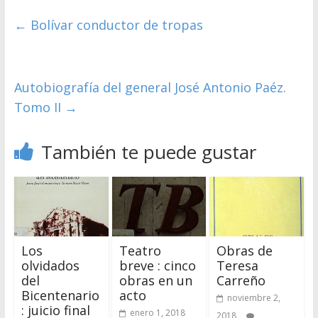
←
Bolívar conductor de tropas
Autobiografía del general José Antonio Paéz.
Tomo II
→
También te puede gustar
Los
Teatro
Obras de
olvidados
breve : cinco
Teresa
del
obras en un
Carreño
Bicentenario
acto
noviembre 2,
: juicio final
enero 1, 2018
2018