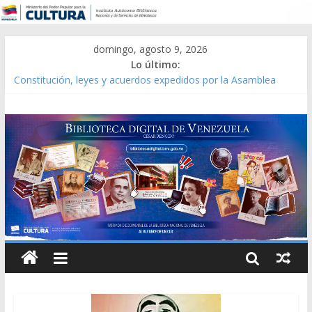
domingo, agosto 9, 2026
Lo último:
Constitución, leyes y acuerdos expedidos por la Asamblea
Constituyente del Estado Lara en 1881.
Una Parálisis [material gráfico]
Modesta Bor Sánchez [material gráfico]
Gaceta Oficial de la República de Venezuela año CXXXIII Mes V,
Caracas 09 de marzo de 2006 N° 38.394
Catálogo temático de obras de Modesta Bor