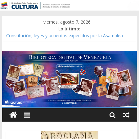
viernes, agosto 7, 2026
Lo último:
Constitución, leyes y acuerdos expedidos por la Asamblea
Constituyente del Estado Lara en 1881.
Una Parálisis [material gráfico]
Modesta Bor Sánchez [material gráfico]
Gaceta Oficial de la República de Venezuela año CXXXIII Mes V,
Caracas 09 de marzo de 2006 N° 38.394
Catálogo temático de obras de Modesta Bor