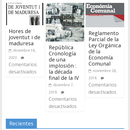
Hores de
Reglamento
joventut i de
Parcial de la
maduresa
Ley Orgánica
República
de la
diciembre 18,
Cronología
Economía
2023
de una
Comunal
Comentarios
implosión :
noviembre 28,
la década
desactivados
final de la IV
2018
Comentarios
diciembre 7,
desactivados
2018
Comentarios
desactivados
Recientes