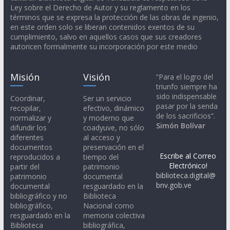
Ley sobre el Derecho de Autor y su reglamento en los
términos que se expresa la protección de las obras de ingenio,
en este orden solo se liberan contenidos exentos de su
cumplimiento, salvo en aquellos casos que sus creadores
autoricen formalmente su incorporación por este medio
Misión
Visión
“Para el logro del
triunfo siempre ha
sido indispensable
Coordinar,
Ser un servicio
pasar por la senda
recopilar,
efectivo, dinámico
de los sacrificios”.
normalizar y
y moderno que
Simón Bolívar
difundir los
coadyuve, no sólo
diferentes
al acceso y
documentos
preservación en el
Escribe al Correo
reproducidos a
tiempo del
Electrónico!
partir del
patrimonio
biblioteca.digital@
patrimonio
documental
bnv.gob.ve
documental
resguardado en la
bibliográfico y no
Biblioteca
bibliográfico,
Nacional como
resguardado en la
memoria colectiva
Biblioteca
bibliográfica,