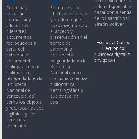
triunfo siempre ha
sido indispensable
Coordinar,
Ser un servicio
pasar por la senda
recopilar,
efectivo, dinámico
de los sacrificios”.
normalizar y
y moderno que
Simón Bolívar
difundir los
coadyuve, no sólo
diferentes
al acceso y
documentos
preservación en el
Escribe al Correo
reproducidos a
tiempo del
Electrónico!
partir del
patrimonio
biblioteca.digital@
patrimonio
documental
bnv.gob.ve
documental
resguardado en la
bibliográfico y no
Biblioteca
bibliográfico,
Nacional como
resguardado en la
memoria colectiva
Biblioteca
bibliográfica,
Nacional de
hemerográfica y
Venezuela, así
audiovisual del
como los objetos
país.
y recursos nacidos
digitales, y sin
derechos
reservados.