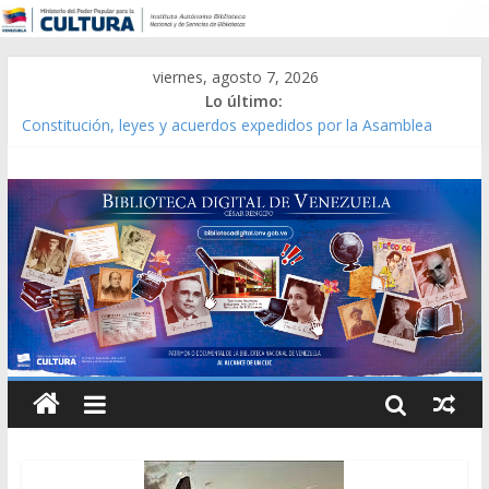
viernes, agosto 7, 2026
Lo último:
Constitución, leyes y acuerdos expedidos por la Asamblea
Constituyente del Estado Lara en 1881.
Una Parálisis [material gráfico]
Modesta Bor Sánchez [material gráfico]
Gaceta Oficial de la República de Venezuela año CXXXIII Mes V,
Caracas 09 de marzo de 2006 N° 38.394
Catálogo temático de obras de Modesta Bor