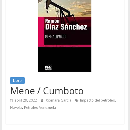
Libro
Mene / Cumboto
,
abril 29, 2022
Xiomara García
Impacto del petróleo
,
Novela
Petróleo Venezuela