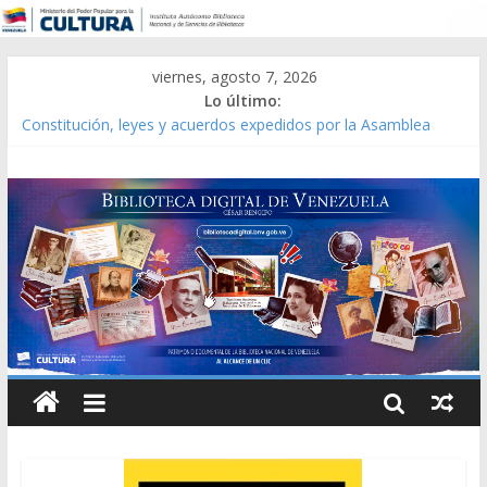
viernes, agosto 7, 2026
Lo último:
Constitución, leyes y acuerdos expedidos por la Asamblea
Constituyente del Estado Lara en 1881.
Una Parálisis [material gráfico]
Modesta Bor Sánchez [material gráfico]
Gaceta Oficial de la República de Venezuela año CXXXIII Mes V,
Caracas 09 de marzo de 2006 N° 38.394
Catálogo temático de obras de Modesta Bor