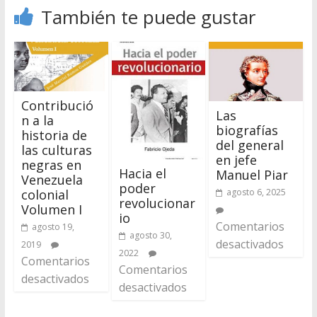
También te puede gustar
Contribució
Las
n a la
biografías
historia de
del general
las culturas
en jefe
negras en
Hacia el
Manuel Piar
Venezuela
poder
agosto 6, 2025
colonial
revolucionar
Volumen I
io
Comentarios
agosto 19,
agosto 30,
desactivados
2019
2022
Comentarios
Comentarios
desactivados
desactivados