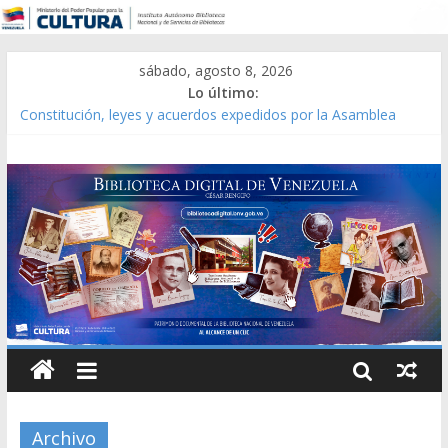
sábado, agosto 8, 2026
Lo último:
Constitución, leyes y acuerdos expedidos por la Asamblea
Constituyente del Estado Lara en 1881.
Una Parálisis [material gráfico]
Modesta Bor Sánchez [material gráfico]
Gaceta Oficial de la República de Venezuela año CXXXIII Mes V,
Caracas 09 de marzo de 2006 N° 38.394
Catálogo temático de obras de Modesta Bor
Archivo