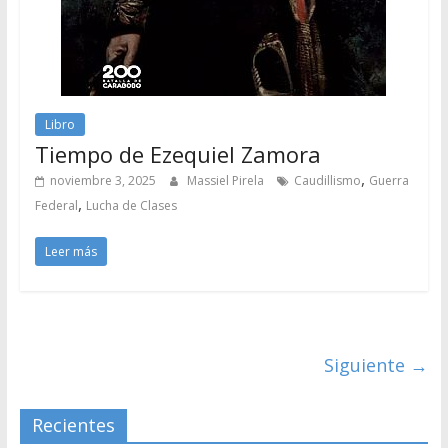
Libro
Tiempo de Ezequiel Zamora
,
noviembre 3, 2025
Massiel Pirela
Caudillismo
Guerra
,
Federal
Lucha de Clases
Leer más
Siguiente →
Recientes