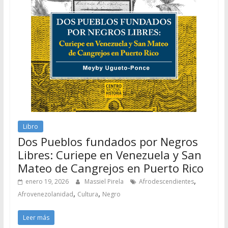
Libro
Dos Pueblos fundados por Negros
Libres: Curiepe en Venezuela y San
Mateo de Cangrejos en Puerto Rico
,
enero 19, 2026
Massiel Pirela
Afrodescendientes
,
,
Afrovenezolanidad
Cultura
Negro
Leer más