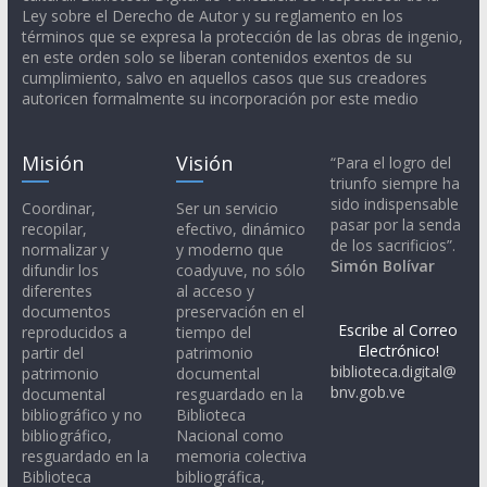
Ley sobre el Derecho de Autor y su reglamento en los
términos que se expresa la protección de las obras de ingenio,
en este orden solo se liberan contenidos exentos de su
cumplimiento, salvo en aquellos casos que sus creadores
autoricen formalmente su incorporación por este medio
Misión
Visión
“Para el logro del
triunfo siempre ha
sido indispensable
Coordinar,
Ser un servicio
pasar por la senda
recopilar,
efectivo, dinámico
de los sacrificios”.
normalizar y
y moderno que
Simón Bolívar
difundir los
coadyuve, no sólo
diferentes
al acceso y
documentos
preservación en el
Escribe al Correo
reproducidos a
tiempo del
Electrónico!
partir del
patrimonio
biblioteca.digital@
patrimonio
documental
bnv.gob.ve
documental
resguardado en la
bibliográfico y no
Biblioteca
bibliográfico,
Nacional como
resguardado en la
memoria colectiva
Biblioteca
bibliográfica,