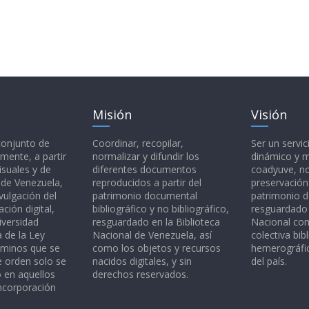
Misión
Visión
 conjunto de
Coordinar, recopilar,
Ser un servic
mente, a partir
normalizar y difundir los
dinámico y 
isuales y de
diferentes documentos
coadyuve, no
l de Venezuela,
reproducidos a partir del
preservación
vulgación del
patrimonio documental
patrimonio 
ción digital,
bibliográfico y no bibliográfico,
resguardado 
iversidad
resguardado en la Biblioteca
Nacional c
a de la Ley
Nacional de Venezuela, así
colectiva bibl
rminos que se
como los objetos y recursos
hemerográfic
e orden solo se
nacidos digitales, y sin
del país.
o en aquellos
derechos reservados.
ncorporación