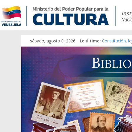
sábado, agosto 8, 2026
Lo último:
Constitución, l
Una Parálisis [m
Modesta Bor Sá
Gaceta Oficial 
Catálogo temát