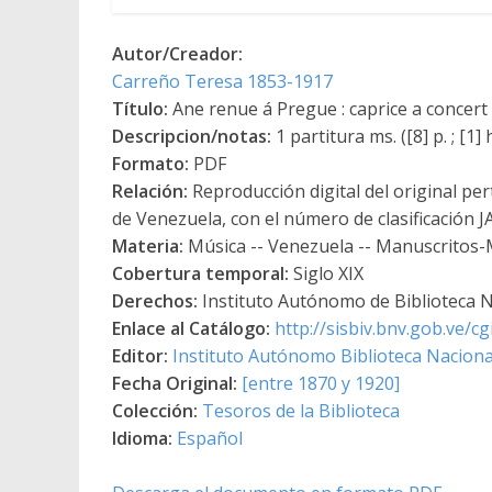
Autor/Creador:
Carreño Teresa 1853-1917
Título:
Ane renue á Pregue : caprice a concert
Descripcion/notas:
1 partitura ms. ([8] p. ; [1] 
Formato:
PDF
Relación:
Reproducción digital del original per
de Venezuela, con el número de clasificación J
Materia:
Música -- Venezuela -- Manuscritos-
Cobertura temporal:
Siglo XIX
Derechos:
Instituto Autónomo de Biblioteca Na
Enlace al Catálogo:
http://sisbiv.bnv.gob.ve/
Editor:
Instituto Autónomo Biblioteca Nacional
Fecha Original:
[entre 1870 y 1920]
Colección:
Tesoros de la Biblioteca
Idioma:
Español