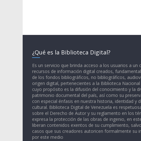
¿Qué es la Biblioteca Digital?
Es un servicio que brinda acceso a los usuarios a un
recursos de información digital creados, fundamental
de los fondos bibliográficos, no bibliográficos, audiov
origen digital, pertenecientes a la Biblioteca Naciona
cuyo propósito es la difusión del conocimiento y la di
patrimonio documental del país, así como su preserva
con especial énfasis en nuestra historia, identidad y d
cultural. Biblioteca Digital de Venezuela es respetuos
sobre el Derecho de Autor y su reglamento en los té
expresa la protección de las obras de ingenio, en est
liberan contenidos exentos de su cumplimiento, salv
casos que sus creadores autoricen formalmente su i
por este medio