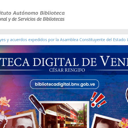
eyes y acuerdos expedidos por la Asamblea Constituyente del Estado 
aterial gráfico]
nchez [material gráfico]
de la República de Venezuela año CXXXIII Mes V, Caracas 09 de marz
ico de obras de Modesta Bor