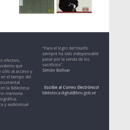
“Para el logro del triunfo
siempre ha sido indispensable
pasar por la senda de los
io efectivo,
sacrificios”.
moderno que
Simón Bolívar
 sólo al acceso y
 en el tiempo del
documental
Escribe al Correo Electrónico!
en la Biblioteca
biblioteca.digital@bnv.gob.ve
omo memoria
iográfica,
a y audiovisual