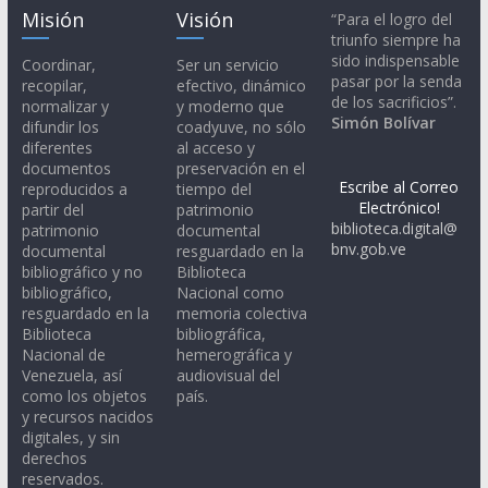
Misión
Visión
“Para el logro del
triunfo siempre ha
sido indispensable
Coordinar,
Ser un servicio
pasar por la senda
recopilar,
efectivo, dinámico
de los sacrificios”.
normalizar y
y moderno que
Simón Bolívar
difundir los
coadyuve, no sólo
diferentes
al acceso y
documentos
preservación en el
Escribe al Correo
reproducidos a
tiempo del
Electrónico!
partir del
patrimonio
biblioteca.digital@
patrimonio
documental
bnv.gob.ve
documental
resguardado en la
bibliográfico y no
Biblioteca
bibliográfico,
Nacional como
resguardado en la
memoria colectiva
Biblioteca
bibliográfica,
Nacional de
hemerográfica y
Venezuela, así
audiovisual del
como los objetos
país.
y recursos nacidos
digitales, y sin
derechos
reservados.