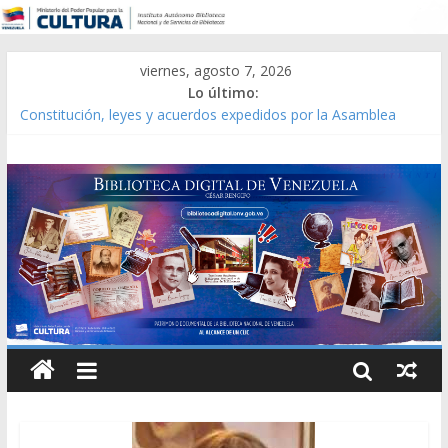
viernes, agosto 7, 2026
Lo último:
Constitución, leyes y acuerdos expedidos por la Asamblea
Constituyente del Estado Lara en 1881.
Una Parálisis [material gráfico]
Modesta Bor Sánchez [material gráfico]
Gaceta Oficial de la República de Venezuela año CXXXIII Mes V,
Caracas 09 de marzo de 2006 N° 38.394
Catálogo temático de obras de Modesta Bor