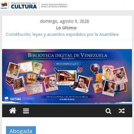
domingo, agosto 9, 2026
Lo último:
Constitución, leyes y acuerdos expedidos por la Asamblea
Constituyente del Estado Lara en 1881.
Una Parálisis [material gráfico]
Modesta Bor Sánchez [material gráfico]
Gaceta Oficial de la República de Venezuela año CXXXIII Mes V,
Caracas 09 de marzo de 2006 N° 38.394
Catálogo temático de obras de Modesta Bor
Abogada