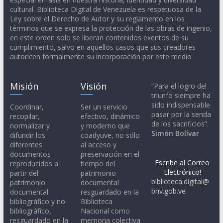
cultural. Biblioteca Digital de Venezuela es respetuosa de la
Ley sobre el Derecho de Autor y su reglamento en los
términos que se expresa la protección de las obras de ingenio,
en este orden solo se liberan contenidos exentos de su
cumplimiento, salvo en aquellos casos que sus creadores
autoricen formalmente su incorporación por este medio
Misión
Visión
“Para el logro del
triunfo siempre ha
sido indispensable
Coordinar,
Ser un servicio
pasar por la senda
recopilar,
efectivo, dinámico
de los sacrificios”.
normalizar y
y moderno que
Simón Bolívar
difundir los
coadyuve, no sólo
diferentes
al acceso y
documentos
preservación en el
Escribe al Correo
reproducidos a
tiempo del
Electrónico!
partir del
patrimonio
biblioteca.digital@
patrimonio
documental
bnv.gob.ve
documental
resguardado en la
bibliográfico y no
Biblioteca
bibliográfico,
Nacional como
resguardado en la
memoria colectiva