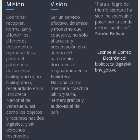
Misión
Visión
“Para el logro del
triunfo siempre ha
sido indispensable
Coordinar,
Ser un servicio
pasar por la senda
recopilar,
efectivo, dinámico
de los sacrificios”.
normalizar y
y moderno que
Simón Bolívar
difundir los
coadyuve, no sólo
diferentes
al acceso y
documentos
preservación en el
Escribe al Correo
reproducidos a
tiempo del
Electrónico!
partir del
patrimonio
biblioteca.digital@
patrimonio
documental
bnv.gob.ve
documental
resguardado en la
bibliográfico y no
Biblioteca
bibliográfico,
Nacional como
resguardado en la
memoria colectiva
Biblioteca
bibliográfica,
Nacional de
hemerográfica y
Venezuela, así
audiovisual del
como los objetos
país.
y recursos nacidos
digitales, y sin
derechos
reservados.