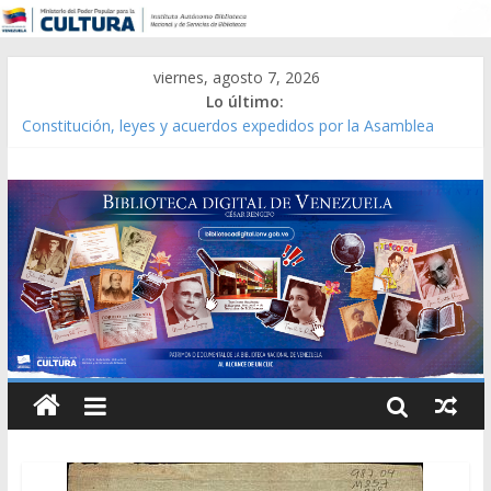
viernes, agosto 7, 2026
Lo último:
Catálogo temático de obras de Modesta Bor
Constitución, leyes y acuerdos expedidos por la Asamblea
Constituyente del Estado Lara en 1881.
Una Parálisis [material gráfico]
Modesta Bor Sánchez [material gráfico]
Gaceta Oficial de la República de Venezuela año CXXXIII Mes V,
Caracas 09 de marzo de 2006 N° 38.394