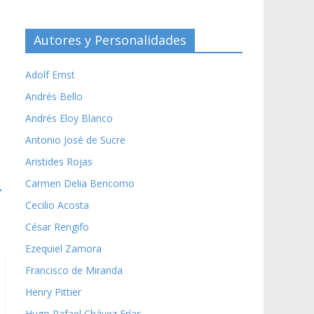
Autores y Personalidades
Adolf Ernst
Andrés Bello
Andrés Eloy Blanco
Antonio José de Sucre
Aristides Rojas
Carmen Delia Bencomo
→
Cecilio Acosta
César Rengifo
Ezequiel Zamora
Francisco de Miranda
Henry Pittier
Hugo Rafael Chávez Frías