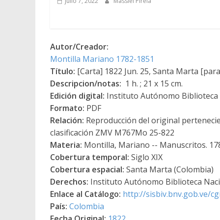
julio 7, 2022
Massiel Pirela
Autor/Creador:
Montilla Mariano 1782-1851
Título:
[Carta] 1822 Jun. 25, Santa Marta [pa
Descripcion/notas:
1 h. ; 21 x 15 cm.
Edición digital:
Instituto Autónomo Biblioteca N
Formato:
PDF
Relación:
Reproducción del original perteneci
clasificación ZMV M767Mo 25-822
Materia:
Montilla, Mariano -- Manuscritos. 1
Cobertura temporal:
Siglo XIX
Cobertura espacial:
Santa Marta (Colombia)
Derechos:
Instituto Autónomo Biblioteca Nacio
Enlace al Catálogo:
http://sisbiv.bnv.gob.ve/
País:
Colombia
Fecha Original:
1822