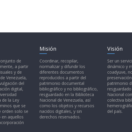
Misión
Visión
 conjunto de
Coordinar, recopilar,
Ser un servic
mente, a partir
normalizar y difundir los
dinámico y 
isuales y de
diferentes documentos
coadyuve, no
l de Venezuela,
reproducidos a partir del
preservación
vulgación del
patrimonio documental
patrimonio 
ción digital,
bibliográfico y no bibliográfico,
resguardado 
iversidad
resguardado en la Biblioteca
Nacional c
a de la Ley
Nacional de Venezuela, así
colectiva bibl
rminos que se
como los objetos y recursos
hemerográfic
e orden solo se
nacidos digitales, y sin
del país.
o en aquellos
derechos reservados.
ncorporación