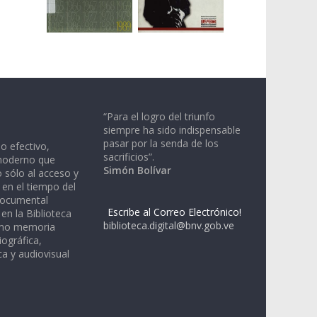
“Para el logro del triunfo
siempre ha sido indispensable
pasar por la senda de los
io efectivo,
sacrificios”.
moderno que
Simón Bolívar
 sólo al acceso y
 en el tiempo del
documental
Escribe al Correo Electrónico!
en la Biblioteca
biblioteca.digital@bnv.gob.ve
omo memoria
iográfica,
a y audiovisual