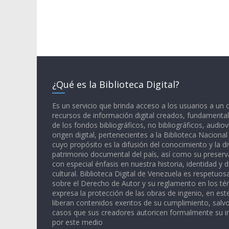
¿Qué es la Biblioteca Digital?
Es un servicio que brinda acceso a los usuarios a un
recursos de información digital creados, fundamental
de los fondos bibliográficos, no bibliográficos, audiov
origen digital, pertenecientes a la Biblioteca Naciona
cuyo propósito es la difusión del conocimiento y la di
patrimonio documental del país, así como su preserva
con especial énfasis en nuestra historia, identidad y d
cultural. Biblioteca Digital de Venezuela es respetuos
sobre el Derecho de Autor y su reglamento en los té
expresa la protección de las obras de ingenio, en est
liberan contenidos exentos de su cumplimiento, salv
casos que sus creadores autoricen formalmente su i
por este medio