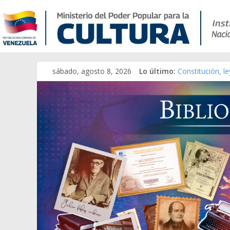
sábado, agosto 8, 2026
Lo último:
Constitución, l
Una Parálisis [m
Modesta Bor Sá
Gaceta Oficial 
Catálogo temát