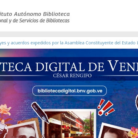
eyes y acuerdos expedidos por la Asamblea Constituyente del Estado 
aterial gráfico]
nchez [material gráfico]
de la República de Venezuela año CXXXIII Mes V, Caracas 09 de marz
ico de obras de Modesta Bor