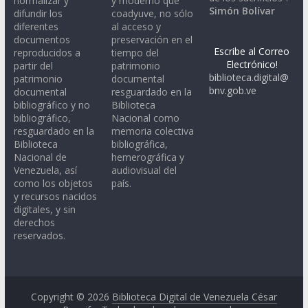
normalizar y
y moderno que
Simón Bolívar
difundir los
coadyuve, no sólo
diferentes
al acceso y
documentos
preservación en el
Escribe al Correo
reproducidos a
tiempo del
Electrónico!
partir del
patrimonio
biblioteca.digital@
patrimonio
documental
bnv.gob.ve
documental
resguardado en la
bibliográfico y no
Biblioteca
bibliográfico,
Nacional como
resguardado en la
memoria colectiva
Biblioteca
bibliográfica,
Nacional de
hemerográfica y
Venezuela, así
audiovisual del
como los objetos
país.
y recursos nacidos
digitales, y sin
derechos
reservados.
Copyright © 2026
Biblioteca Digital de Venezuela César