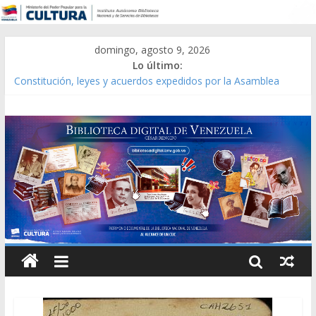
domingo, agosto 9, 2026
Lo último:
Constitución, leyes y acuerdos expedidos por la Asamblea
Constituyente del Estado Lara en 1881.
Una Parálisis [material gráfico]
Modesta Bor Sánchez [material gráfico]
Gaceta Oficial de la República de Venezuela año CXXXIII Mes V,
Caracas 09 de marzo de 2006 N° 38.394
Catálogo temático de obras de Modesta Bor