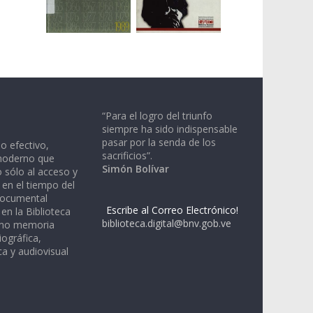
“Para el logro del triunfo
siempre ha sido indispensable
pasar por la senda de los
io efectivo,
sacrificios”.
moderno que
Simón Bolívar
 sólo al acceso y
 en el tiempo del
documental
Escribe al Correo Electrónico!
en la Biblioteca
biblioteca.digital@bnv.gob.ve
omo memoria
iográfica,
a y audiovisual