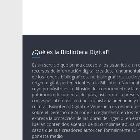
¿Qué es la Biblioteca Digital?
Es un servicio que brinda acceso a los usuarios a un
recursos de información digital creados, fundamental
de los fondos bibliográficos, no bibliográficos, audiov
origen digital, pertenecientes a la Biblioteca Naciona
cuyo propósito es la difusión del conocimiento y la di
patrimonio documental del país, así como su preserva
con especial énfasis en nuestra historia, identidad y d
cultural. Biblioteca Digital de Venezuela es respetuos
sobre el Derecho de Autor y su reglamento en los té
expresa la protección de las obras de ingenio, en est
liberan contenidos exentos de su cumplimiento, salv
casos que sus creadores autoricen formalmente su i
por este medio