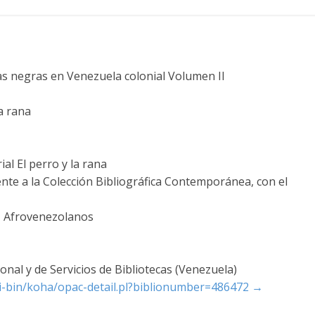
ras negras en Venezuela colonial Volumen II
a rana
al El perro y la rana
nte a la Colección Bibliográfica Contemporánea, con el
-- Afrovenezolanos
nal y de Servicios de Bibliotecas (Venezuela)
cgi-bin/koha/opac-detail.pl?biblionumber=486472
→