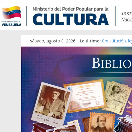
Catálogo temát
sábado, agosto 8, 2026
Lo último:
Constitución, l
Una Parálisis [m
Modesta Bor Sá
Gaceta Oficial 