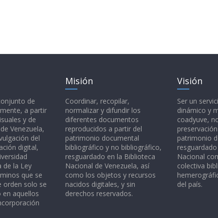
Misión
Visión
 conjunto de
Coordinar, recopilar,
Ser un servic
mente, a partir
normalizar y difundir los
dinámico y 
isuales y de
diferentes documentos
coadyuve, no
l de Venezuela,
reproducidos a partir del
preservación
vulgación del
patrimonio documental
patrimonio 
ción digital,
bibliográfico y no bibliográfico,
resguardado 
iversidad
resguardado en la Biblioteca
Nacional c
a de la Ley
Nacional de Venezuela, así
colectiva bibl
rminos que se
como los objetos y recursos
hemerográfic
e orden solo se
nacidos digitales, y sin
del país.
o en aquellos
derechos reservados.
ncorporación