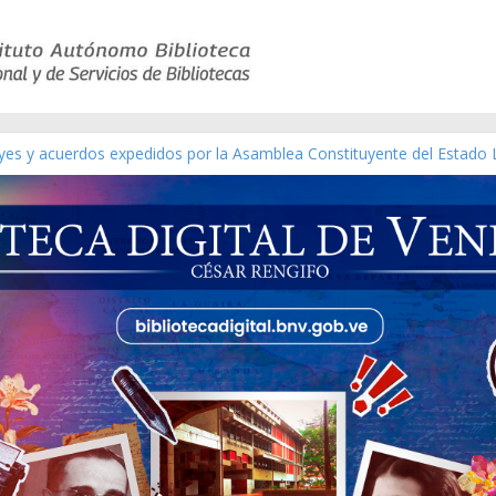
ico de obras de Modesta Bor
eyes y acuerdos expedidos por la Asamblea Constituyente del Estado 
aterial gráfico]
nchez [material gráfico]
de la República de Venezuela año CXXXIII Mes V, Caracas 09 de marz