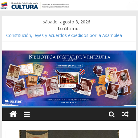
sábado, agosto 8, 2026
Lo último:
Constitución, leyes y acuerdos expedidos por la Asamblea
Constituyente del Estado Lara en 1881.
Una Parálisis [material gráfico]
Modesta Bor Sánchez [material gráfico]
Gaceta Oficial de la República de Venezuela año CXXXIII Mes V,
Caracas 09 de marzo de 2006 N° 38.394
Catálogo temático de obras de Modesta Bor