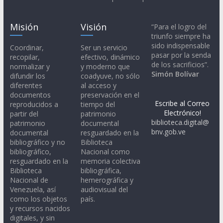
Misión
Visión
“Para el logro del
triunfo siempre ha
sido indispensable
Coordinar,
Ser un servicio
pasar por la senda
recopilar,
efectivo, dinámico
de los sacrificios”.
normalizar y
y moderno que
Simón Bolívar
difundir los
coadyuve, no sólo
diferentes
al acceso y
documentos
preservación en el
Escribe al Correo
reproducidos a
tiempo del
Electrónico!
partir del
patrimonio
biblioteca.digital@
patrimonio
documental
bnv.gob.ve
documental
resguardado en la
bibliográfico y no
Biblioteca
bibliográfico,
Nacional como
resguardado en la
memoria colectiva
Biblioteca
bibliográfica,
Nacional de
hemerográfica y
Venezuela, así
audiovisual del
como los objetos
país.
y recursos nacidos
digitales, y sin