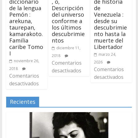
diccionario
, o,
de historia
de la lengua
Descripción
de
Pemón :
del universo
Venezuela :
arekuna,
conforme a
desde su
taurepan,
los últimos
descubrimie
kamarakoto.
descubrimie
nto hasta la
Familia
ntos
muerte del
caribe Tomo
Libertador
diciembre 11,
I
marzo 24,
2018
noviembre 26,
Comentarios
2026
2018
Comentarios
desactivados
Comentarios
desactivados
desactivados
Recientes