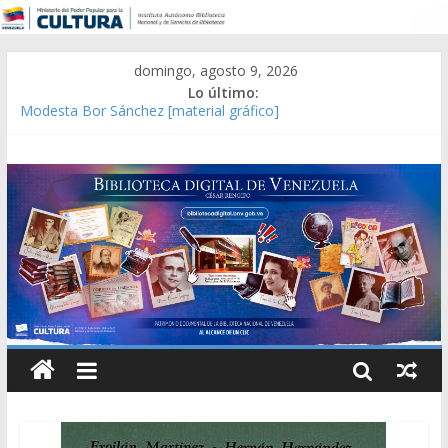
domingo, agosto 9, 2026
Lo último:
Modesta Bor Sánchez [material gráfico]
Gaceta Oficial de la República de Venezuela año CXXXIII Mes V,
Caracas 09 de marzo de 2006 N° 38.394
Catálogo temático de obras de Modesta Bor
Constitución, leyes y acuerdos expedidos por la Asamblea
Constituyente del Estado Lara en 1881.
Una Parálisis [material gráfico]