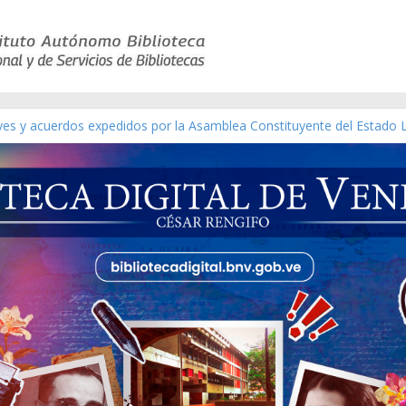
eyes y acuerdos expedidos por la Asamblea Constituyente del Estado 
aterial gráfico]
chez [material gráfico]
de la República de Venezuela año CXXXIII Mes V, Caracas 09 de marzo
ico de obras de Modesta Bor