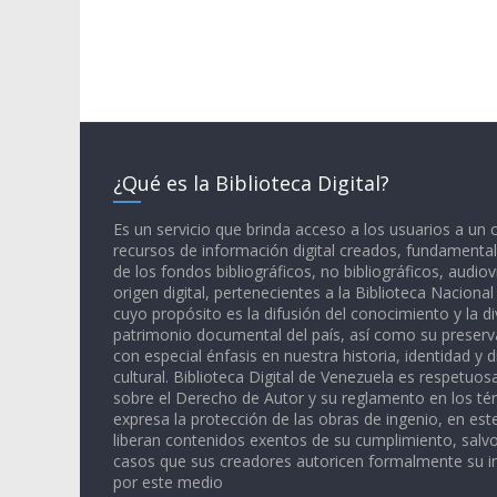
¿Qué es la Biblioteca Digital?
Es un servicio que brinda acceso a los usuarios a un
recursos de información digital creados, fundamental
de los fondos bibliográficos, no bibliográficos, audiov
origen digital, pertenecientes a la Biblioteca Naciona
cuyo propósito es la difusión del conocimiento y la di
patrimonio documental del país, así como su preserva
con especial énfasis en nuestra historia, identidad y d
cultural. Biblioteca Digital de Venezuela es respetuos
sobre el Derecho de Autor y su reglamento en los té
expresa la protección de las obras de ingenio, en est
liberan contenidos exentos de su cumplimiento, salv
casos que sus creadores autoricen formalmente su i
por este medio