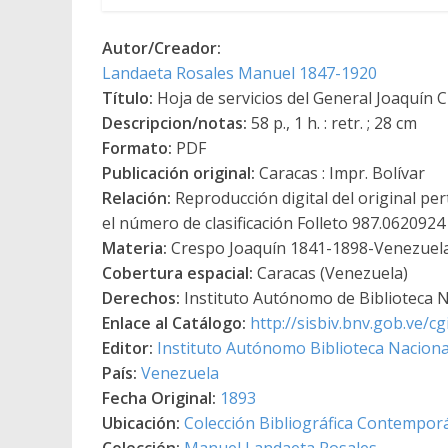
Autor/Creador:
Landaeta Rosales Manuel 1847-1920
Título:
Hoja de servicios del General Joaquín 
Descripcion/notas:
58 p., 1 h. : retr. ; 28 cm
Formato:
PDF
Publicación original:
Caracas : Impr. Bolívar
Relación:
Reproducción digital del original per
el número de clasificación Folleto 987.0620924
Materia:
Crespo Joaquín 1841-1898-Venezuela 
Cobertura espacial:
Caracas (Venezuela)
Derechos:
Instituto Autónomo de Biblioteca Na
Enlace al Catálogo:
http://sisbiv.bnv.gob.ve/
Editor:
Instituto Autónomo Biblioteca Nacional
País:
Venezuela
Fecha Original:
1893
Ubicación:
Colección Bibliográfica Contempor
Colección:
Manuel Landaeta Rosales