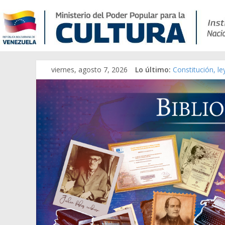
viernes, agosto 7, 2026
Lo último:
Constitución, l
Una Parálisis [m
Modesta Bor Sán
Gaceta Oficial 
Catálogo temát