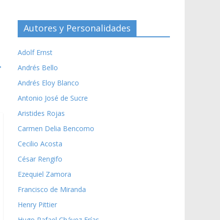
Autores y Personalidades
Adolf Ernst
→
Andrés Bello
Andrés Eloy Blanco
Antonio José de Sucre
Aristides Rojas
Carmen Delia Bencomo
Cecilio Acosta
César Rengifo
Ezequiel Zamora
Francisco de Miranda
Henry Pittier
Hugo Rafael Chávez Frías