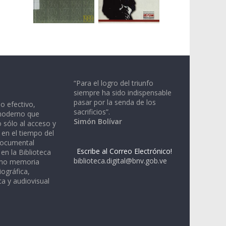
“Para el logro del triunfo
siempre ha sido indispensable
pasar por la senda de los
io efectivo,
sacrificios”.
moderno que
Simón Bolívar
 sólo al acceso y
 en el tiempo del
documental
Escribe al Correo Electrónico!
en la Biblioteca
biblioteca.digital@bnv.gob.ve
omo memoria
iográfica,
a y audiovisual