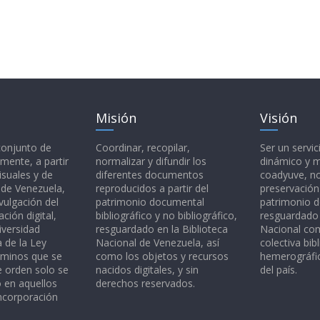
Misión
Visión
 conjunto de
Coordinar, recopilar,
Ser un servic
mente, a partir
normalizar y difundir los
dinámico y 
isuales y de
diferentes documentos
coadyuve, no
l de Venezuela,
reproducidos a partir del
preservación
vulgación del
patrimonio documental
patrimonio 
ción digital,
bibliográfico y no bibliográfico,
resguardado 
iversidad
resguardado en la Biblioteca
Nacional c
a de la Ley
Nacional de Venezuela, así
colectiva bibl
rminos que se
como los objetos y recursos
hemerográfic
e orden solo se
nacidos digitales, y sin
del país.
o en aquellos
derechos reservados.
ncorporación