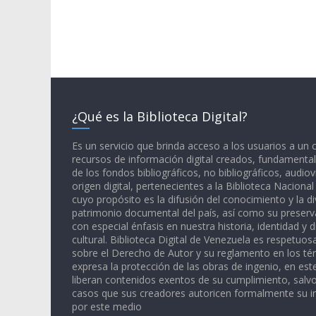
¿Qué es la Biblioteca Digital?
Es un servicio que brinda acceso a los usuarios a un
recursos de información digital creados, fundamental
de los fondos bibliográficos, no bibliográficos, audiov
origen digital, pertenecientes a la Biblioteca Naciona
cuyo propósito es la difusión del conocimiento y la di
patrimonio documental del país, así como su preserva
con especial énfasis en nuestra historia, identidad y d
cultural. Biblioteca Digital de Venezuela es respetuos
sobre el Derecho de Autor y su reglamento en los té
expresa la protección de las obras de ingenio, en est
liberan contenidos exentos de su cumplimiento, salv
casos que sus creadores autoricen formalmente su i
por este medio