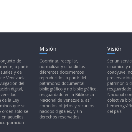
Misión
Visión
 conjunto de
Coordinar, recopilar,
Ser un servic
mente, a partir
normalizar y difundir los
dinámico y 
isuales y de
diferentes documentos
coadyuve, no
l de Venezuela,
reproducidos a partir del
preservación
vulgación del
patrimonio documental
patrimonio 
ción digital,
bibliográfico y no bibliográfico,
resguardado 
iversidad
resguardado en la Biblioteca
Nacional c
a de la Ley
Nacional de Venezuela, así
colectiva bibl
rminos que se
como los objetos y recursos
hemerográfic
e orden solo se
nacidos digitales, y sin
del país.
o en aquellos
derechos reservados.
ncorporación