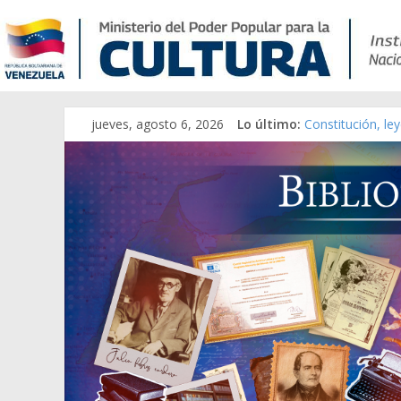
jueves, agosto 6, 2026
Lo último:
Constitución, le
Una Parálisis [ma
Modesta Bor Sán
Gaceta Oficial d
Catálogo temáti