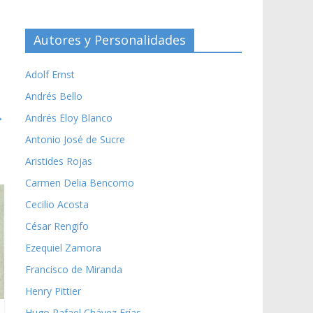
Autores y Personalidades
Adolf Ernst
Andrés Bello
→
Andrés Eloy Blanco
Antonio José de Sucre
Aristides Rojas
Carmen Delia Bencomo
Cecilio Acosta
César Rengifo
Ezequiel Zamora
Francisco de Miranda
Henry Pittier
Hugo Rafael Chávez Frías