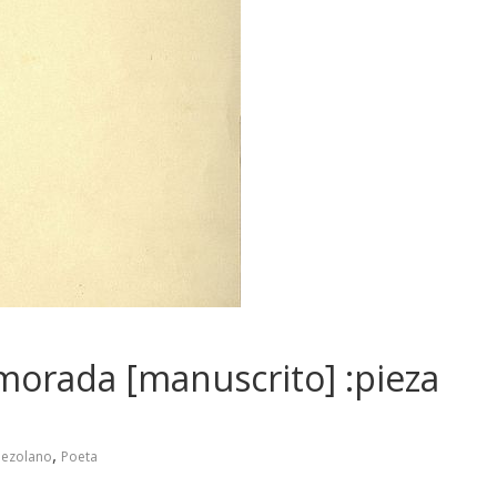
 morada [manuscrito] :pieza
,
nezolano
Poeta