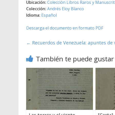
Ubicación:
Colección Libros Raros y Manuscri
Colección:
Andrés Eloy Blanco
Idioma:
Español
Descarga el documento en formato PDF
←
Recuerdos de Venezuela: apuntes de v
También te puede gustar
Las torres y el viento
[Carta]