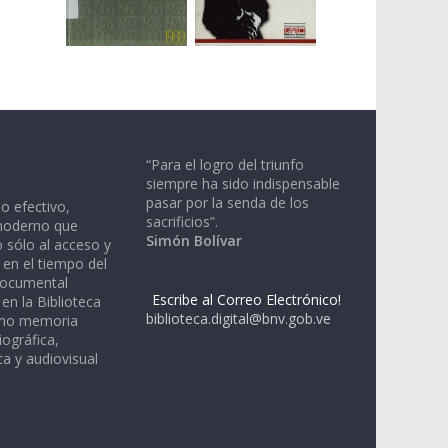
“Para el logro del triunfo
siempre ha sido indispensable
pasar por la senda de los
io efectivo,
sacrificios”.
moderno que
Simón Bolívar
 sólo al acceso y
 en el tiempo del
documental
Escribe al Correo Electrónico!
en la Biblioteca
biblioteca.digital@bnv.gob.ve
omo memoria
iográfica,
a y audiovisual