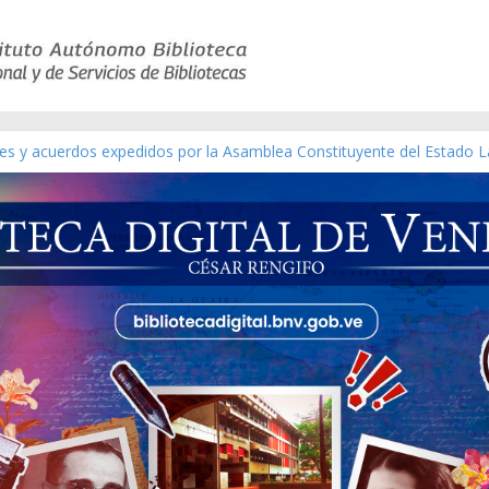
yes y acuerdos expedidos por la Asamblea Constituyente del Estado L
terial gráfico]
chez [material gráfico]
e la República de Venezuela año CXXXIII Mes V, Caracas 09 de marzo
co de obras de Modesta Bor