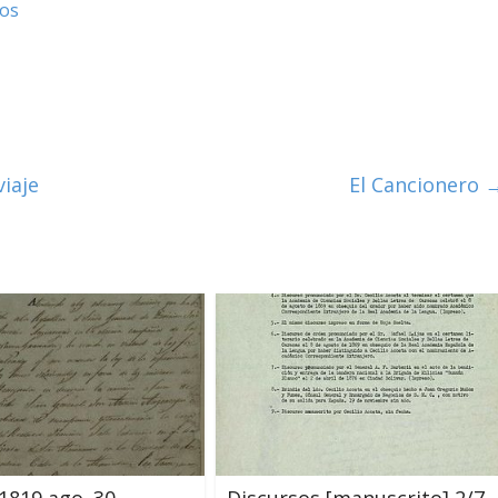
tos
iaje
El Cancionero
 1819 ago. 30,
Discursos [manuscrito] 2/7