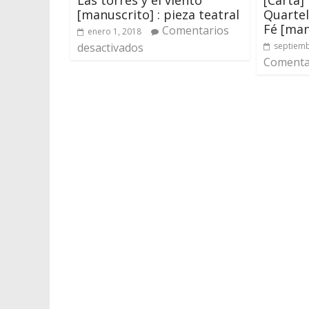
[manuscrito] : pieza teatral
Quartel
Fé [man
Comentarios
enero 1, 2018
desactivados
septiemb
Comentar