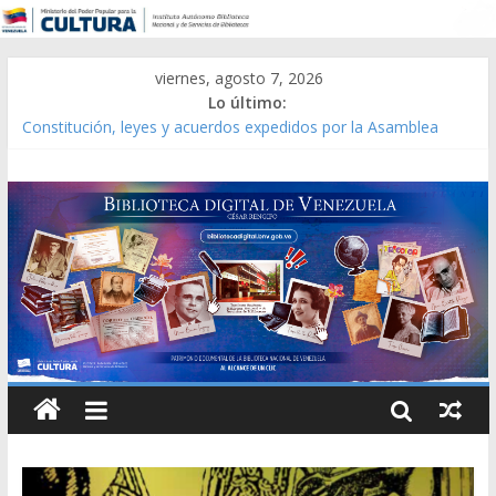
viernes, agosto 7, 2026
Lo último:
Constitución, leyes y acuerdos expedidos por la Asamblea
Constituyente del Estado Lara en 1881.
Una Parálisis [material gráfico]
Modesta Bor Sánchez [material gráfico]
Gaceta Oficial de la República de Venezuela año CXXXIII Mes V,
Caracas 09 de marzo de 2006 N° 38.394
Catálogo temático de obras de Modesta Bor