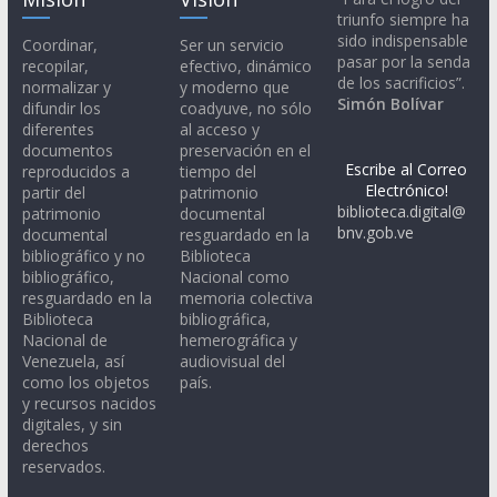
triunfo siempre ha
sido indispensable
Coordinar,
Ser un servicio
pasar por la senda
recopilar,
efectivo, dinámico
de los sacrificios”.
normalizar y
y moderno que
Simón Bolívar
difundir los
coadyuve, no sólo
diferentes
al acceso y
documentos
preservación en el
Escribe al Correo
reproducidos a
tiempo del
Electrónico!
partir del
patrimonio
biblioteca.digital@
patrimonio
documental
bnv.gob.ve
documental
resguardado en la
bibliográfico y no
Biblioteca
bibliográfico,
Nacional como
resguardado en la
memoria colectiva
Biblioteca
bibliográfica,
Nacional de
hemerográfica y
Venezuela, así
audiovisual del
como los objetos
país.
y recursos nacidos
digitales, y sin
derechos
reservados.