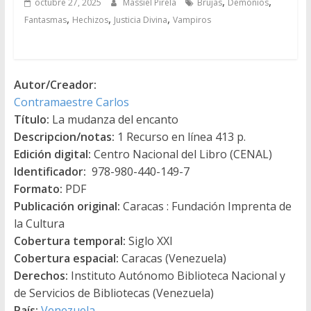
,
,
octubre 27, 2025
Massiel Pirela
Brujas
Demonios
,
,
,
Fantasmas
Hechizos
Justicia Divina
Vampiros
Autor/Creador:
Contramaestre Carlos
Título:
La mudanza del encanto
Descripcion/notas:
1 Recurso en línea 413 p.
Edición digital:
Centro Nacional del Libro (CENAL)
Identificador:
978-980-440-149-7
Formato:
PDF
Publicación original:
Caracas : Fundación Imprenta de
la Cultura
Cobertura temporal:
Siglo XXI
Cobertura espacial:
Caracas (Venezuela)
Derechos:
Instituto Autónomo Biblioteca Nacional y
de Servicios de Bibliotecas (Venezuela)
País:
Venezuela