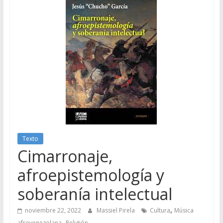
Texto
Cimarronaje,
afroepistemología y
soberanía intelectual
,
noviembre 22, 2022
Massiel Pirela
Cultura
Música
,
afrovenezolana
Religión