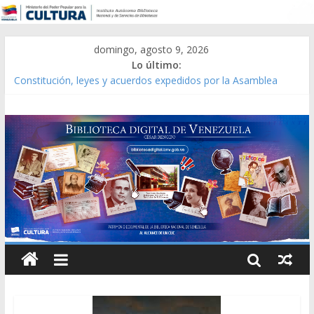
domingo, agosto 9, 2026
Lo último:
Constitución, leyes y acuerdos expedidos por la Asamblea
Constituyente del Estado Lara en 1881.
Una Parálisis [material gráfico]
Modesta Bor Sánchez [material gráfico]
Gaceta Oficial de la República de Venezuela año CXXXIII Mes V,
Caracas 09 de marzo de 2006 N° 38.394
Catálogo temático de obras de Modesta Bor