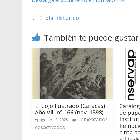
←
El día histórico
También te puede gustar
El Cojo Ilustrado (Caracas)
Catálog
Año VII, n° 166 (nov. 1898)
de pape
Institu
Comentarios
agosto 13, 2025
Remoció
desactivados
cinta a
adhesi