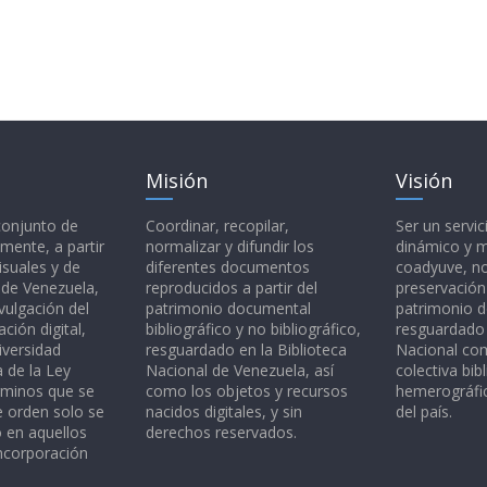
Misión
Visión
 conjunto de
Coordinar, recopilar,
Ser un servic
mente, a partir
normalizar y difundir los
dinámico y 
isuales y de
diferentes documentos
coadyuve, no
l de Venezuela,
reproducidos a partir del
preservación
vulgación del
patrimonio documental
patrimonio 
ción digital,
bibliográfico y no bibliográfico,
resguardado 
iversidad
resguardado en la Biblioteca
Nacional c
a de la Ley
Nacional de Venezuela, así
colectiva bibl
rminos que se
como los objetos y recursos
hemerográfic
e orden solo se
nacidos digitales, y sin
del país.
o en aquellos
derechos reservados.
ncorporación