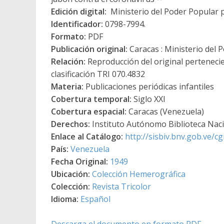
Edición digital:
Ministerio del Poder Popular p
Identificador:
0798-7994.
Formato:
PDF
Publicación original:
Caracas : Ministerio del 
Relación:
Reproducción del original perteneci
clasificación TRI 070.4832
Materia:
Publicaciones periódicas infantiles
Cobertura temporal:
Siglo XXI
Cobertura espacial:
Caracas (Venezuela)
Derechos:
Instituto Autónomo Biblioteca Nacio
Enlace al Catálogo:
http://sisbiv.bnv.gob.ve/
País:
Venezuela
Fecha Original:
1949
Ubicación:
Colección Hemerográfica
Colección:
Revista Tricolor
Idioma:
Español
Descarga el documento en formato PDF