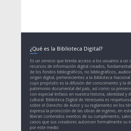
¿Qué es la Biblioteca Digital?
Es un servicio que brinda acceso a los usuarios a un
recursos de información digital creados, fundamental
de los fondos bibliográficos, no bibliográficos, audiov
origen digital, pertenecientes a la Biblioteca Naciona
cuyo propósito es la difusión del conocimiento y la di
patrimonio documental del país, así como su preserva
con especial énfasis en nuestra historia, identidad y d
cultural. Biblioteca Digital de Venezuela es respetuos
sobre el Derecho de Autor y su reglamento en los té
expresa la protección de las obras de ingenio, en est
liberan contenidos exentos de su cumplimiento, salv
casos que sus creadores autoricen formalmente su i
por este medio