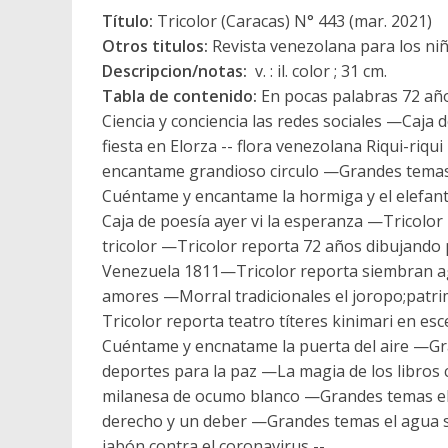
Título:
Tricolor (Caracas) N° 443 (mar. 2021)
Otros titulos:
Revista venezolana para los ni
Descripcion/notas:
v. : il. color ; 31 cm.
Tabla de contenido:
En pocas palabras 72 año
Ciencia y conciencia las redes sociales —Caja 
fiesta en Elorza -- flora venezolana Riqui-r
encantame grandioso circulo —Grandes tema
Cuéntame y encantame la hormiga y el elefan
Caja de poesía ayer vi la esperanza —Tricolor 
tricolor —Tricolor reporta 72 años dibujand
Venezuela 1811—Tricolor reporta siembran ag
amores —Morral tradicionales el joropo;pat
Tricolor reporta teatro títeres kinimari en es
Cuéntame y encnatame la puerta del aire —Gr
deportes para la paz —La magia de los libros 
milanesa de ocumo blanco —Grandes temas el
derecho y un deber —Grandes temas el agua s
jabón contra el coronavirus --