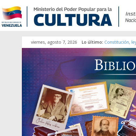
viernes, agosto 7, 2026
Lo último:
Constitución, l
Una Parálisis [m
Modesta Bor Sán
Gaceta Oficial 
Catálogo temát