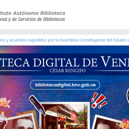
eyes y acuerdos expedidos por la Asamblea Constituyente del Estado 
aterial gráfico]
chez [material gráfico]
de la República de Venezuela año CXXXIII Mes V, Caracas 09 de marzo
ico de obras de Modesta Bor