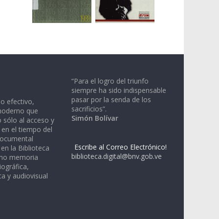
“Para el logro del triunfo
siempre ha sido indispensable
pasar por la senda de los
io efectivo,
sacrificios”.
moderno que
Simón Bolívar
 sólo al acceso y
 en el tiempo del
documental
Escribe al Correo Electrónico!
en la Biblioteca
biblioteca.digital@bnv.gob.ve
omo memoria
iográfica,
a y audiovisual