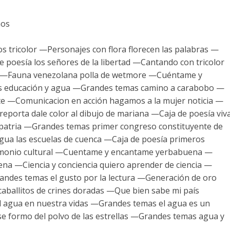
ños
s tricolor —Personajes con flora florecen las palabras —
de poesía los señores de la libertad —Cantando con tricolor
iqui —Fauna venezolana polla de wetmore —Cuéntame y
s educación y agua —Grandes temas camino a carabobo —
te —Comunicacion en acción hagamos a la mujer noticia —
reporta dale color al dibujo de mariana —Caja de poesía viv
o patria —Grandes temas primer congreso constituyente de
ua las escuelas de cuenca —Caja de poesía primeros
rimonio cultural —Cuentame y encantame yerbabuena —
cena —Ciencia y conciencia quiero aprender de ciencia —
andes temas el gusto por la lectura —Generación de oro
caballitos de crines doradas —Que bien sabe mi país
 agua en nuestra vidas —Grandes temas el agua es un
e formo del polvo de las estrellas —Grandes temas agua y