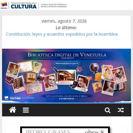
viernes, agosto 7, 2026
Lo último:
Constitución, leyes y acuerdos expedidos por la Asamblea
Constituyente del Estado Lara en 1881.
Una Parálisis [material gráfico]
Modesta Bor Sánchez [material gráfico]
Gaceta Oficial de la República de Venezuela año CXXXIII Mes V,
Caracas 09 de marzo de 2006 N° 38.394
Catálogo temático de obras de Modesta Bor