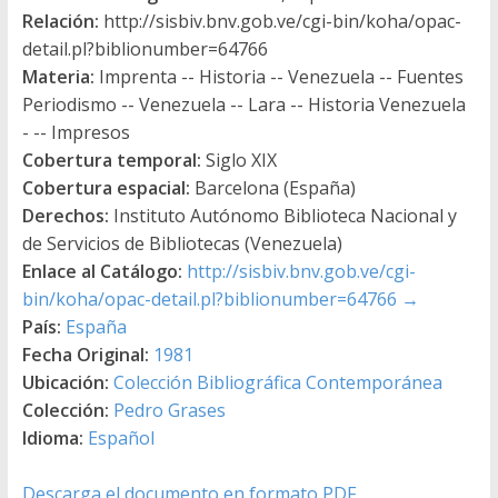
Relación:
http://sisbiv.bnv.gob.ve/cgi-bin/koha/opac-
detail.pl?biblionumber=64766
Materia:
Imprenta -- Historia -- Venezuela -- Fuentes
Periodismo -- Venezuela -- Lara -- Historia Venezuela
- -- Impresos
Cobertura temporal:
Siglo XIX
Cobertura espacial:
Barcelona (España)
Derechos:
Instituto Autónomo Biblioteca Nacional y
de Servicios de Bibliotecas (Venezuela)
Enlace al Catálogo:
http://sisbiv.bnv.gob.ve/cgi-
bin/koha/opac-detail.pl?biblionumber=64766
→
País:
España
Fecha Original:
1981
Ubicación:
Colección Bibliográfica Contemporánea
Colección:
Pedro Grases
Idioma:
Español
Descarga el documento en formato PDF