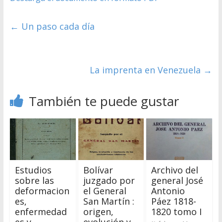
←
Un paso cada día
La imprenta en Venezuela
→
También te puede gustar
Estudios
Bolívar
Archivo del
sobre las
juzgado por
general José
deformacion
el General
Antonio
es,
San Martín :
Páez 1818-
enfermedad
origen,
1820 tomo I
es y
evolución y