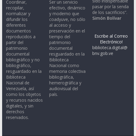
sido indispensable
Coordinar,
Ser un servicio
pasar por la senda
recopilar,
efectivo, dinámico
de los sacrificios”.
normalizar y
y moderno que
Simón Bolívar
difundir los
coadyuve, no sólo
diferentes
al acceso y
documentos
preservación en el
Escribe al Correo
reproducidos a
tiempo del
Electrónico!
partir del
patrimonio
biblioteca.digital@
patrimonio
documental
bnv.gob.ve
documental
resguardado en la
bibliográfico y no
Biblioteca
bibliográfico,
Nacional como
resguardado en la
memoria colectiva
Biblioteca
bibliográfica,
Nacional de
hemerográfica y
Venezuela, así
audiovisual del
como los objetos
país.
y recursos nacidos
digitales, y sin
derechos
reservados.