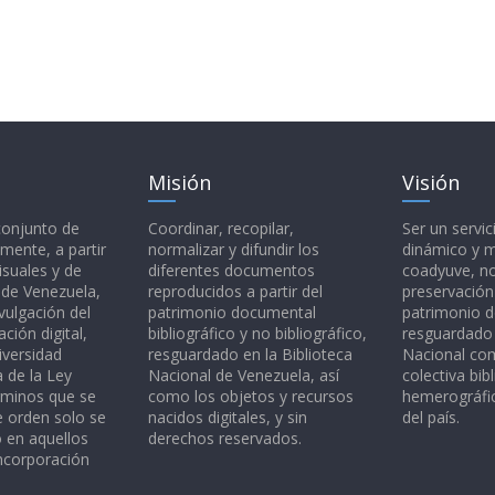
Misión
Visión
 conjunto de
Coordinar, recopilar,
Ser un servic
mente, a partir
normalizar y difundir los
dinámico y 
isuales y de
diferentes documentos
coadyuve, no
l de Venezuela,
reproducidos a partir del
preservación
vulgación del
patrimonio documental
patrimonio 
ción digital,
bibliográfico y no bibliográfico,
resguardado 
iversidad
resguardado en la Biblioteca
Nacional c
a de la Ley
Nacional de Venezuela, así
colectiva bibl
rminos que se
como los objetos y recursos
hemerográfic
e orden solo se
nacidos digitales, y sin
del país.
o en aquellos
derechos reservados.
ncorporación