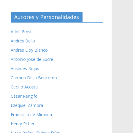
Autores y Personalidades
Adolf Ernst
Andrés Bello
Andrés Eloy Blanco
Antonio José de Sucre
Aristides Rojas
Carmen Delia Bencomo
Cecilio Acosta
César Rengifo
Ezequiel Zamora
Francisco de Miranda
Henry Pittier
Hugo Rafael Chávez Frías