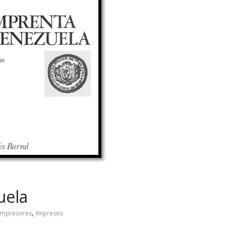
uela
,
Impresores
Impresos