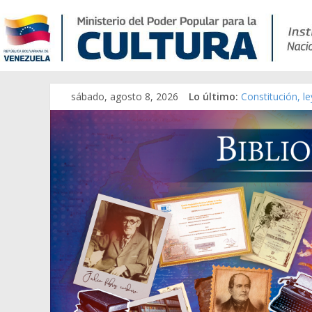
sábado, agosto 8, 2026
Lo último:
Constitución, l
Una Parálisis [m
Modesta Bor Sá
Gaceta Oficial 
Catálogo temát