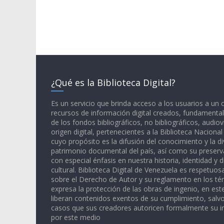
¿Qué es la Biblioteca Digital?
Es un servicio que brinda acceso a los usuarios a un
recursos de información digital creados, fundamental
de los fondos bibliográficos, no bibliográficos, audiov
origen digital, pertenecientes a la Biblioteca Naciona
cuyo propósito es la difusión del conocimiento y la di
patrimonio documental del país, así como su preserva
con especial énfasis en nuestra historia, identidad y d
cultural. Biblioteca Digital de Venezuela es respetuos
sobre el Derecho de Autor y su reglamento en los té
expresa la protección de las obras de ingenio, en est
liberan contenidos exentos de su cumplimiento, salv
casos que sus creadores autoricen formalmente su i
por este medio