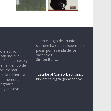
“Para el logro del triunfo
siempre ha sido indispensable
pasar por la senda de los
io efectivo,
sacrificios”.
moderno que
Simón Bolívar
 sólo al acceso y
 en el tiempo del
documental
Escribe al Correo Electrónico!
en la Biblioteca
biblioteca.digital@bnv.gob.ve
omo memoria
iográfica,
a y audiovisual