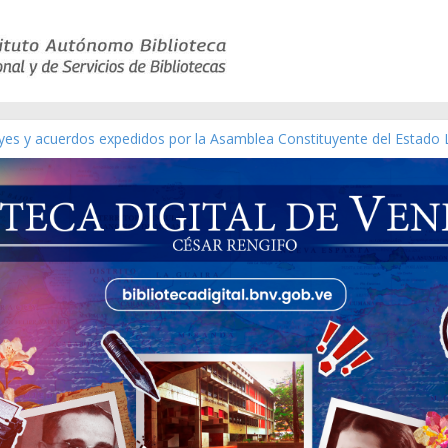
eyes y acuerdos expedidos por la Asamblea Constituyente del Estado 
aterial gráfico]
nchez [material gráfico]
de la República de Venezuela año CXXXIII Mes V, Caracas 09 de marz
ico de obras de Modesta Bor