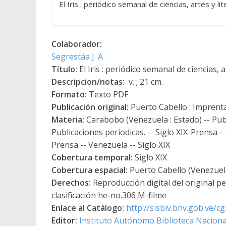
El Iris : periódico semanal de ciencias, artes y li
Colaborador:
Segrestáa J. A
Título:
El Iris : periódico semanal de ciencias, ar
Descripcion/notas:
v. ; 21 cm.
Formato:
Texto PDF
Publicación original:
Puerto Cabello : Imprenta
Materia:
Carabobo (Venezuela : Estado) -- Publ
Publicaciones periodicas. -- Siglo XIX-Prensa -
Prensa -- Venezuela -- Siglo XIX
Cobertura temporal:
Siglo XIX
Cobertura espacial:
Puerto Cabello (Venezuel
Derechos:
Reproducción digital del original p
clasificación he-no.306 M-filme
Enlace al Catálogo:
http://sisbiv.bnv.gob.ve/
Editor:
Instituto Autónomo Biblioteca Nacional