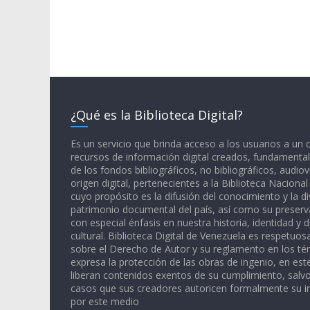
¿Qué es la Biblioteca Digital?
Es un servicio que brinda acceso a los usuarios a un
recursos de información digital creados, fundamental
de los fondos bibliográficos, no bibliográficos, audiov
origen digital, pertenecientes a la Biblioteca Naciona
cuyo propósito es la difusión del conocimiento y la di
patrimonio documental del país, así como su preserva
con especial énfasis en nuestra historia, identidad y d
cultural. Biblioteca Digital de Venezuela es respetuos
sobre el Derecho de Autor y su reglamento en los té
expresa la protección de las obras de ingenio, en est
liberan contenidos exentos de su cumplimiento, salv
casos que sus creadores autoricen formalmente su i
por este medio