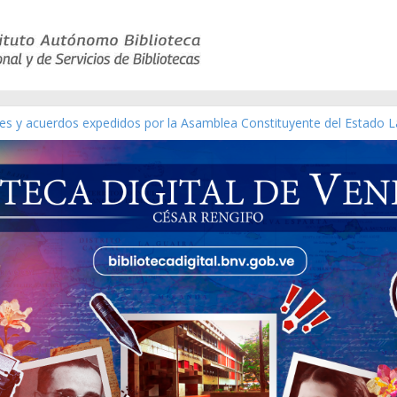
yes y acuerdos expedidos por la Asamblea Constituyente del Estado L
terial gráfico]
chez [material gráfico]
e la República de Venezuela año CXXXIII Mes V, Caracas 09 de marzo
co de obras de Modesta Bor