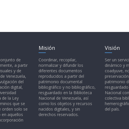
Misión
Visión
 conjunto de
Coordinar, recopilar,
Ser un servic
mente, a partir
normalizar y difundir los
dinámico y 
isuales y de
diferentes documentos
coadyuve, no
l de Venezuela,
reproducidos a partir del
preservación
vulgación del
patrimonio documental
patrimonio 
ción digital,
bibliográfico y no bibliográfico,
resguardado 
iversidad
resguardado en la Biblioteca
Nacional c
a de la Ley
Nacional de Venezuela, así
colectiva bibl
rminos que se
como los objetos y recursos
hemerográfic
e orden solo se
nacidos digitales, y sin
del país.
o en aquellos
derechos reservados.
ncorporación