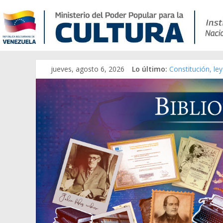
jueves, agosto 6, 2026
Lo último:
Constitución, le
Una Parálisis [ma
Modesta Bor Sán
Gaceta Oficial d
Catálogo temáti