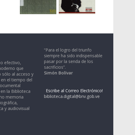
“Para el logro del triunfo
siempre ha sido indispensable
pasar por la senda de los
io efectivo,
sacrificios”.
moderno que
Simón Bolívar
 sólo al acceso y
 en el tiempo del
documental
Escribe al Correo Electrónico!
en la Biblioteca
biblioteca.digital@bnv.gob.ve
omo memoria
iográfica,
a y audiovisual