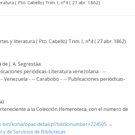
teratura ( Pto. Cabello) Trim. I, n°4 ( 27 abr. 1862)
tes y literatura ( Pto. Cabello) Trim. I, n°4 ( 27 abr. 1862)
 de J. A. Segrestáa
icaciones periódicas-Literatura venezolana - --
 -- Venezuela - -- Carabobo - -- Publicaciones periódicas-
a)
erteneciente a la Colección Hemeroteca, con el número de
cgi-bin/koha/opac-detail.pl?biblionumber=224505
→
 y de Servicios de Bibliotecas