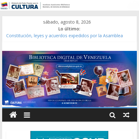
sábado, agosto 8, 2026
Lo último:
Constitución, leyes y acuerdos expedidos por la Asamblea
Constituyente del Estado Lara en 1881.
Una Parálisis [material gráfico]
Modesta Bor Sánchez [material gráfico]
Gaceta Oficial de la República de Venezuela año CXXXIII Mes V,
Caracas 09 de marzo de 2006 N° 38.394
Catálogo temático de obras de Modesta Bor