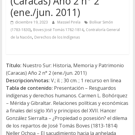
(Caracas) Año 2 n° 2
(ene./jun. 2011)
diciembre 19, 2023
Massiel Pirela
Bolívar Simón
,
,
(1783-1830)
Boves José Tomás 1782-1814
Contraloría General
,
de la Nación
Derechos de los Indígenas
Título:
Nuestro Sur: Historia, Memoria y Patrimonio
(Caracas) Año 2 n° 2 (ene./jun. 2011)
Descripcion/notas:
V.; il. ; 30 cm. ; 1 recurso en linea
Tabla de contenido:
Presentación – Resguardos
indígenas y derechos humanos. Carmen L. Bohórquez
– Mérida y Gibraltar. Relaciones políticas y económicas
a finales del siglo XVI y principios del XVII. Hancer
González Sierralta – ¿Propiedad o posesión? el dilema
de los repartos de José Tomás Boves (1813-1814)
Neller Ochoa – El sacudimiento hacia la anhelada