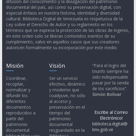
difusión del conocimiento y la divulgación del patrimonio
documental del país, así como su preservación digital, con
especial énfasis en nuestra historia, identidad y diversidad
cultural. Biblioteca Digital de Venezuela es respetuosa de la
Ley sobre el Derecho de Autor y su reglamento en los
términos que se expresa la protección de las obras de ingenio,
en este orden solo se liberan contenidos exentos de su
cumplimiento, salvo en aquellos casos que sus creadores
autoricen formalmente su incorporación por este medio
Misión
Visión
“Para el logro del
triunfo siempre ha
sido indispensable
Coordinar,
Ser un servicio
pasar por la senda
recopilar,
efectivo, dinámico
de los sacrificios”.
normalizar y
y moderno que
Simón Bolívar
difundir los
coadyuve, no sólo
diferentes
al acceso y
documentos
preservación en el
Escribe al Correo
reproducidos a
tiempo del
Electrónico!
partir del
patrimonio
biblioteca.digital@
patrimonio
documental
bnv.gob.ve
documental
resguardado en la
bibliográfico y no
Biblioteca