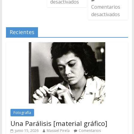
desactivados
Comentarios
desactivados
Recientes
Fotografía
Una Parálisis [material gráfico]
junio 15, 2026
Massiel Pirela
Comentarios