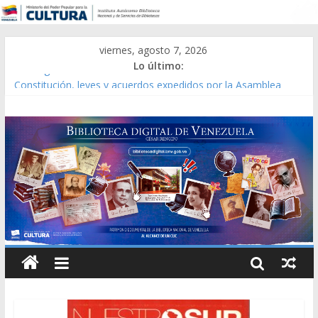
viernes, agosto 7, 2026
Lo último:
Catálogo temático de obras de Modesta Bor
Constitución, leyes y acuerdos expedidos por la Asamblea
Constituyente del Estado Lara en 1881.
Una Parálisis [material gráfico]
Modesta Bor Sánchez [material gráfico]
Gaceta Oficial de la República de Venezuela año CXXXIII Mes V,
Caracas 09 de marzo de 2006 N° 38.394