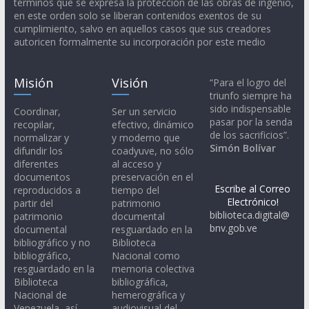
términos que se expresa la protección de las obras de ingenio,
en este orden solo se liberan contenidos exentos de su
cumplimiento, salvo en aquellos casos que sus creadores
autoricen formalmente su incorporación por este medio
Misión
Visión
“Para el logro del
triunfo siempre ha
sido indispensable
Coordinar,
Ser un servicio
pasar por la senda
recopilar,
efectivo, dinámico
de los sacrificios”.
normalizar y
y moderno que
Simón Bolívar
difundir los
coadyuve, no sólo
diferentes
al acceso y
documentos
preservación en el
Escribe al Correo
reproducidos a
tiempo del
Electrónico!
partir del
patrimonio
biblioteca.digital@
patrimonio
documental
bnv.gob.ve
documental
resguardado en la
bibliográfico y no
Biblioteca
bibliográfico,
Nacional como
resguardado en la
memoria colectiva
Biblioteca
bibliográfica,
Nacional de
hemerográfica y
Venezuela, así
audiovisual del