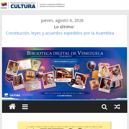
jueves, agosto 6, 2026
Lo último:
Constitución, leyes y acuerdos expedidos por la Asamblea
Constituyente del Estado Lara en 1881.
Una Parálisis [material gráfico]
Modesta Bor Sánchez [material gráfico]
Gaceta Oficial de la República de Venezuela año CXXXIII Mes V,
Caracas 09 de marzo de 2006 N° 38.394
Catálogo temático de obras de Modesta Bor