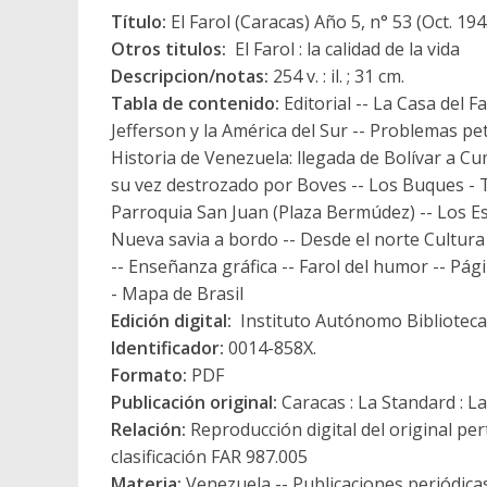
Título:
El Farol (Caracas) Año 5, n° 53 (Oct. 194
Otros titulos:
El Farol : la calidad de la vida
Descripcion/notas:
254 v. : il. ; 31 cm.
Tabla de contenido:
Editorial -- La Casa del 
Jefferson y la América del Sur -- Problemas pe
Historia de Venezuela: llegada de Bolívar a Cu
su vez destrozado por Boves -- Los Buques - T
Parroquia San Juan (Plaza Bermúdez) -- Los Esta
Nueva savia a bordo -- Desde el norte Cultura 
-- Enseñanza gráfica -- Farol del humor -- Pági
- Mapa de Brasil
Edición digital:
Instituto Autónomo Biblioteca 
Identificador:
0014-858X.
Formato:
PDF
Publicación original:
Caracas : La Standard : L
Relación:
Reproducción digital del original pe
clasificación FAR 987.005
Materia:
Venezuela -- Publicaciones periódica