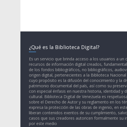
¿Qué es la Biblioteca Digital?
Es un servicio que brinda acceso a los usuarios a un
recursos de información digital creados, fundamental
de los fondos bibliográficos, no bibliográficos, audiov
origen digital, pertenecientes a la Biblioteca Naciona
cuyo propósito es la difusión del conocimiento y la di
patrimonio documental del país, así como su preserva
con especial énfasis en nuestra historia, identidad y d
cultural. Biblioteca Digital de Venezuela es respetuos
sobre el Derecho de Autor y su reglamento en los té
expresa la protección de las obras de ingenio, en est
liberan contenidos exentos de su cumplimiento, salv
casos que sus creadores autoricen formalmente su i
por este medio