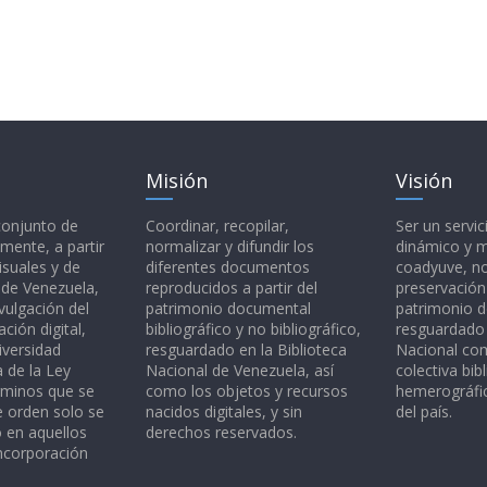
Misión
Visión
 conjunto de
Coordinar, recopilar,
Ser un servic
mente, a partir
normalizar y difundir los
dinámico y 
isuales y de
diferentes documentos
coadyuve, no
l de Venezuela,
reproducidos a partir del
preservación
vulgación del
patrimonio documental
patrimonio 
ción digital,
bibliográfico y no bibliográfico,
resguardado 
iversidad
resguardado en la Biblioteca
Nacional c
a de la Ley
Nacional de Venezuela, así
colectiva bibl
rminos que se
como los objetos y recursos
hemerográfic
e orden solo se
nacidos digitales, y sin
del país.
o en aquellos
derechos reservados.
ncorporación