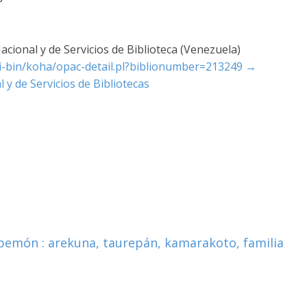
cional y de Servicios de Biblioteca (Venezuela)
cgi-bin/koha/opac-detail.pl?biblionumber=213249
→
 y de Servicios de Bibliotecas
 pemón : arekuna, taurepán, kamarakoto, familia