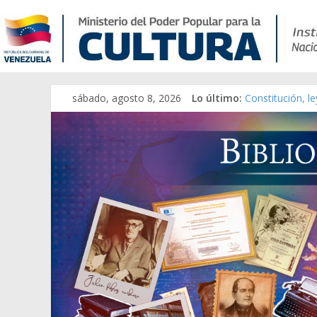
sábado, agosto 8, 2026
Lo último:
Constitución, l
Una Parálisis [m
Modesta Bor Sá
Gaceta Oficial 
Catálogo temát