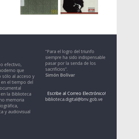
“Para el logro del triunfo
siempre ha sido indispensable
pasar por la senda de los
io efectivo,
sacrificios”.
moderno que
Simón Bolívar
 sólo al acceso y
 en el tiempo del
documental
Escribe al Correo Electrónico!
en la Biblioteca
biblioteca.digital@bnv.gob.ve
omo memoria
iográfica,
a y audiovisual