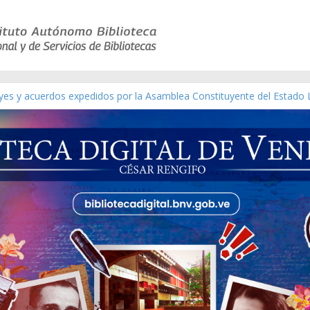
eyes y acuerdos expedidos por la Asamblea Constituyente del Estado 
aterial gráfico]
nchez [material gráfico]
de la República de Venezuela año CXXXIII Mes V, Caracas 09 de marz
ico de obras de Modesta Bor