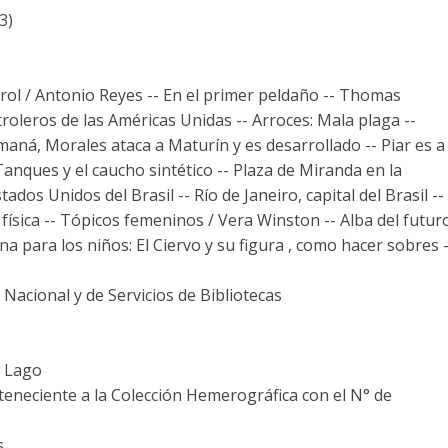
3)
Farol / Antonio Reyes -- En el primer peldaño -- Thomas
troleros de las Américas Unidas -- Arroces: Mala plaga --
maná, Morales ataca a Maturín y es desarrollado -- Piar es a
anques y el caucho sintético -- Plaza de Miranda en la
dos Unidos del Brasil -- Río de Janeiro, capital del Brasil --
física -- Tópicos femeninos / Vera Winston -- Alba del futur
na para los niños: El Ciervo y su figura , como hacer sobres 
Nacional y de Servicios de Bibliotecas
a Lago
rteneciente a la Colección Hemerográfica con el N° de
s