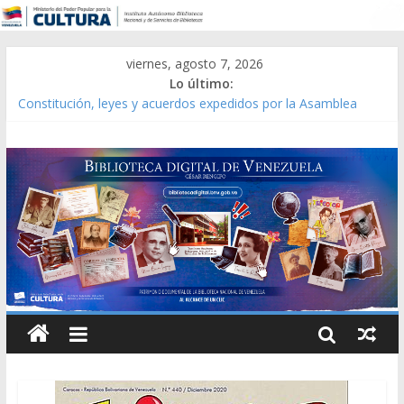
viernes, agosto 7, 2026
Lo último:
Constitución, leyes y acuerdos expedidos por la Asamblea
Constituyente del Estado Lara en 1881.
Una Parálisis [material gráfico]
Modesta Bor Sánchez [material gráfico]
Gaceta Oficial de la República de Venezuela año CXXXIII Mes V,
Caracas 09 de marzo de 2006 N° 38.394
Catálogo temático de obras de Modesta Bor