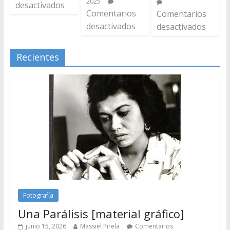
2025
desactivados
Comentarios
Comentarios
desactivados
desactivados
Recientes
Fotografía
Una Parálisis [material gráfico]
junio 15, 2026
Massiel Pirela
Comentarios