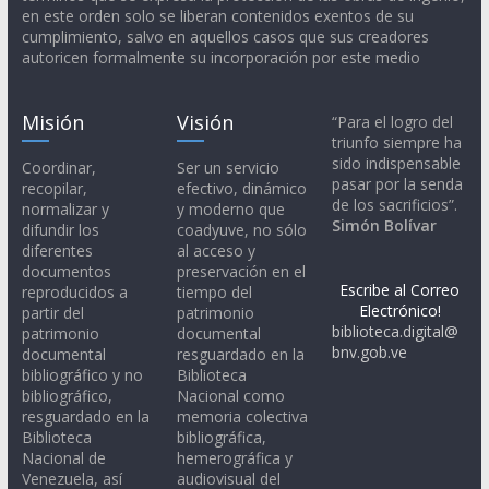
en este orden solo se liberan contenidos exentos de su
cumplimiento, salvo en aquellos casos que sus creadores
autoricen formalmente su incorporación por este medio
Misión
Visión
“Para el logro del
triunfo siempre ha
sido indispensable
Coordinar,
Ser un servicio
pasar por la senda
recopilar,
efectivo, dinámico
de los sacrificios”.
normalizar y
y moderno que
Simón Bolívar
difundir los
coadyuve, no sólo
diferentes
al acceso y
documentos
preservación en el
Escribe al Correo
reproducidos a
tiempo del
Electrónico!
partir del
patrimonio
biblioteca.digital@
patrimonio
documental
bnv.gob.ve
documental
resguardado en la
bibliográfico y no
Biblioteca
bibliográfico,
Nacional como
resguardado en la
memoria colectiva
Biblioteca
bibliográfica,
Nacional de
hemerográfica y
Venezuela, así
audiovisual del