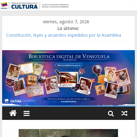
viernes, agosto 7, 2026
Lo último:
Constitución, leyes y acuerdos expedidos por la Asamblea
Constituyente del Estado Lara en 1881.
Una Parálisis [material gráfico]
Modesta Bor Sánchez [material gráfico]
Gaceta Oficial de la República de Venezuela año CXXXIII Mes V,
Caracas 09 de marzo de 2006 N° 38.394
Catálogo temático de obras de Modesta Bor