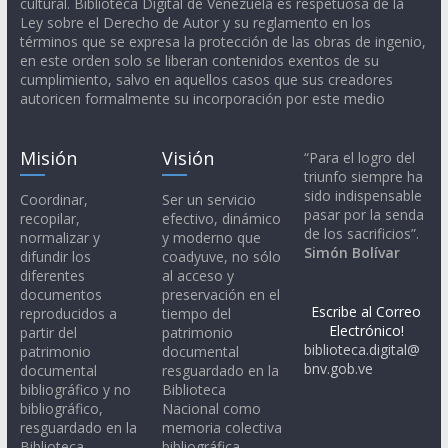
cultural. Biblioteca Digital de Venezuela es respetuosa de la
Ley sobre el Derecho de Autor y su reglamento en los
términos que se expresa la protección de las obras de ingenio,
en este orden solo se liberan contenidos exentos de su
cumplimiento, salvo en aquellos casos que sus creadores
autoricen formalmente su incorporación por este medio
Misión
Visión
“Para el logro del
triunfo siempre ha
sido indispensable
Coordinar,
Ser un servicio
pasar por la senda
recopilar,
efectivo, dinámico
de los sacrificios”.
normalizar y
y moderno que
Simón Bolívar
difundir los
coadyuve, no sólo
diferentes
al acceso y
documentos
preservación en el
Escribe al Correo
reproducidos a
tiempo del
Electrónico!
partir del
patrimonio
biblioteca.digital@
patrimonio
documental
bnv.gob.ve
documental
resguardado en la
bibliográfico y no
Biblioteca
bibliográfico,
Nacional como
resguardado en la
memoria colectiva
Biblioteca
bibliográfica,