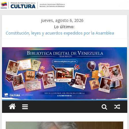
jueves, agosto 6, 2026
Lo último:
Constitución, leyes y acuerdos expedidos por la Asamblea
Constituyente del Estado Lara en 1881.
Una Parálisis [material gráfico]
Modesta Bor Sánchez [material gráfico]
Gaceta Oficial de la República de Venezuela año CXXXIII Mes V,
Caracas 09 de marzo de 2006 N° 38.394
Catálogo temático de obras de Modesta Bor