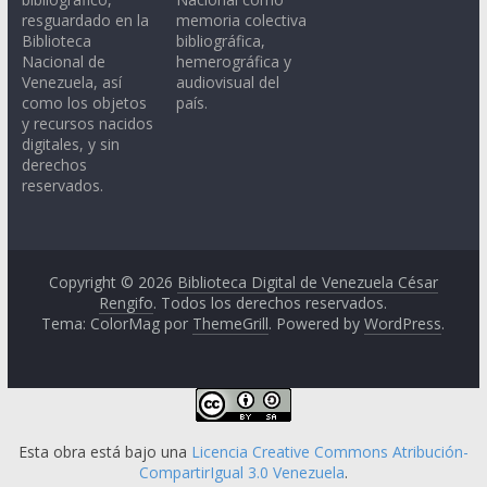
resguardado en la
memoria colectiva
Biblioteca
bibliográfica,
Nacional de
hemerográfica y
Venezuela, así
audiovisual del
como los objetos
país.
y recursos nacidos
digitales, y sin
derechos
reservados.
Copyright © 2026
Biblioteca Digital de Venezuela César
Rengifo
. Todos los derechos reservados.
Tema: ColorMag por
ThemeGrill
. Powered by
WordPress
.
Esta obra está bajo una
Licencia Creative Commons Atribución-
CompartirIgual 3.0 Venezuela
.