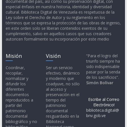
documental del país, así como su preservación digital, con
especial énfasis en nuestra historia, identidad y diversidad
cultural. Biblioteca Digital de Venezuela es respetuosa de la
Ley sobre el Derecho de Autor y su reglamento en los
términos que se expresa la protección de las obras de ingenio,
en este orden solo se liberan contenidos exentos de su
cumplimiento, salvo en aquellos casos que sus creadores
autoricen formalmente su incorporación por este medio
Misión
Visión
“Para el logro del
triunfo siempre ha
sido indispensable
Coordinar,
Ser un servicio
pasar por la senda
recopilar,
efectivo, dinámico
de los sacrificios”.
normalizar y
y moderno que
Simón Bolívar
difundir los
coadyuve, no sólo
diferentes
al acceso y
documentos
preservación en el
Escribe al Correo
reproducidos a
tiempo del
Electrónico!
partir del
patrimonio
biblioteca.digital@
patrimonio
documental
bnv.gob.ve
documental
resguardado en la
bibliográfico y no
Biblioteca
bibliográfico,
Nacional como