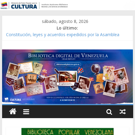
sábado, agosto 8, 2026
Lo último:
Constitución, leyes y acuerdos expedidos por la Asamblea
Constituyente del Estado Lara en 1881.
Una Parálisis [material gráfico]
Modesta Bor Sánchez [material gráfico]
Gaceta Oficial de la República de Venezuela año CXXXIII Mes V,
Caracas 09 de marzo de 2006 N° 38.394
Catálogo temático de obras de Modesta Bor