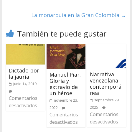
La monarquía en la Gran Colombia
→
También te puede gustar
Dictado por
Narrativa
Manuel Piar:
la jauría
venezolana
Gloria y
junio 14, 2019
contemporá
extravío de
nea
un héroe
Comentarios
septiembre 29,
noviembre 23,
desactivados
2025
2022
Comentarios
Comentarios
desactivados
desactivados