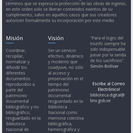
términos que se expresa la protección de las obras de ingenio,
en este orden solo se liberan contenidos exentos de su
cumplimiento, salvo en aquellos casos que sus creadores
autoricen formalmente su incorporación por este medio
Misión
Visión
“Para el logro del
triunfo siempre ha
sido indispensable
Coordinar,
Ser un servicio
pasar por la senda
recopilar,
efectivo, dinámico
de los sacrificios”.
normalizar y
y moderno que
Simón Bolívar
difundir los
coadyuve, no sólo
diferentes
al acceso y
documentos
preservación en el
Escribe al Correo
reproducidos a
tiempo del
Electrónico!
partir del
patrimonio
biblioteca.digital@
patrimonio
documental
bnv.gob.ve
documental
resguardado en la
bibliográfico y no
Biblioteca
bibliográfico,
Nacional como
resguardado en la
memoria colectiva
Biblioteca
bibliográfica,
Nacional de
hemerográfica y