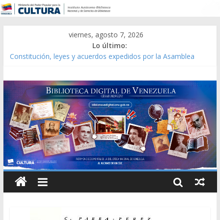
viernes, agosto 7, 2026
Lo último:
Constitución, leyes y acuerdos expedidos por la Asamblea
Constituyente del Estado Lara en 1881.
Una Parálisis [material gráfico]
Modesta Bor Sánchez [material gráfico]
Gaceta Oficial de la República de Venezuela año CXXXIII Mes V,
Caracas 09 de marzo de 2006 N° 38.394
Catálogo temático de obras de Modesta Bor