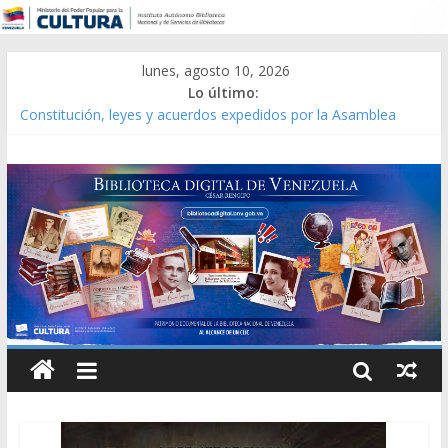
lunes, agosto 10, 2026
Lo último:
Constitución, leyes y acuerdos expedidos por la Asamblea
Constituyente del Estado Lara en 1881.
Una Parálisis [material gráfico]
Modesta Bor Sánchez [material gráfico]
Gaceta Oficial de la República de Venezuela año CXXXIII Mes V,
Caracas 09 de marzo de 2006 N° 38.394
Catálogo temático de obras de Modesta Bor