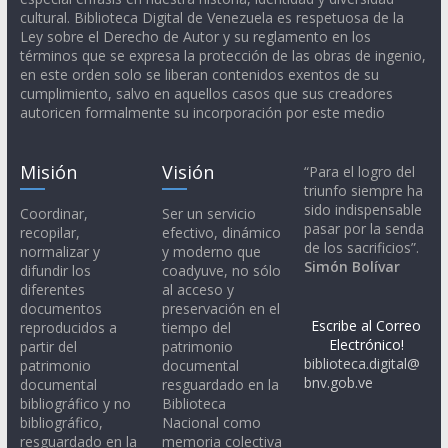
cultural. Biblioteca Digital de Venezuela es respetuosa de la
Ley sobre el Derecho de Autor y su reglamento en los
términos que se expresa la protección de las obras de ingenio,
en este orden solo se liberan contenidos exentos de su
cumplimiento, salvo en aquellos casos que sus creadores
autoricen formalmente su incorporación por este medio
Misión
Visión
“Para el logro del
triunfo siempre ha
sido indispensable
Coordinar,
Ser un servicio
pasar por la senda
recopilar,
efectivo, dinámico
de los sacrificios”.
normalizar y
y moderno que
Simón Bolívar
difundir los
coadyuve, no sólo
diferentes
al acceso y
documentos
preservación en el
Escribe al Correo
reproducidos a
tiempo del
Electrónico!
partir del
patrimonio
biblioteca.digital@
patrimonio
documental
bnv.gob.ve
documental
resguardado en la
bibliográfico y no
Biblioteca
bibliográfico,
Nacional como
resguardado en la
memoria colectiva