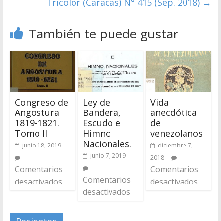
Tricolor (Caracas) N° 415 (Sep. 2018)
→
También te puede gustar
Congreso de
Ley de
Vida
Angostura
Bandera,
anecdótica
1819-1821.
Escudo e
de
Tomo II
Himno
venezolanos
Nacionales.
junio 18, 2019
diciembre 7,
junio 7, 2019
2018
Comentarios
Comentarios
Comentarios
desactivados
desactivados
desactivados
Recientes