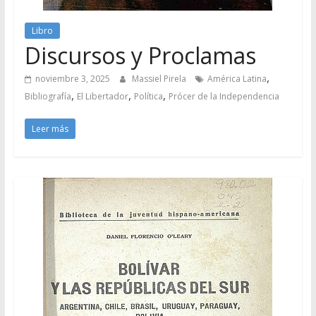
Libro
Discursos y Proclamas
,
noviembre 3, 2025
Massiel Pirela
América Latina
,
,
,
Bibliografía
El Libertador
Política
Prócer de la Independencia
Leer más