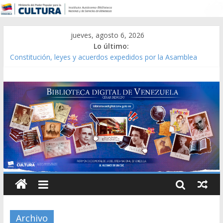
jueves, agosto 6, 2026
Lo último:
Constitución, leyes y acuerdos expedidos por la Asamblea
Constituyente del Estado Lara en 1881.
Una Parálisis [material gráfico]
Modesta Bor Sánchez [material gráfico]
Gaceta Oficial de la República de Venezuela año CXXXIII Mes V,
Caracas 09 de marzo de 2006 N° 38.394
Catálogo temático de obras de Modesta Bor
Archivo