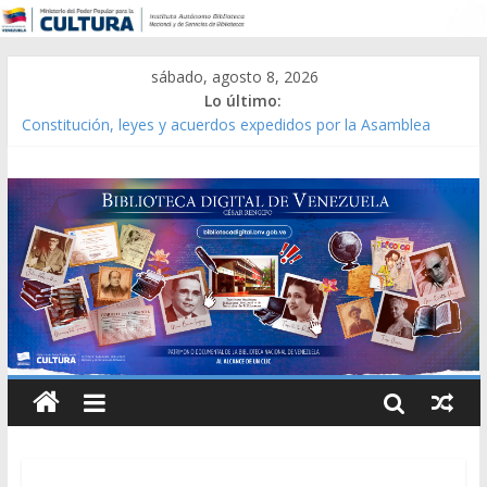
sábado, agosto 8, 2026
Lo último:
Constitución, leyes y acuerdos expedidos por la Asamblea
Constituyente del Estado Lara en 1881.
Una Parálisis [material gráfico]
Modesta Bor Sánchez [material gráfico]
Gaceta Oficial de la República de Venezuela año CXXXIII Mes V,
Caracas 09 de marzo de 2006 N° 38.394
Catálogo temático de obras de Modesta Bor