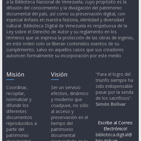
a la Biblioteca Nacional de Venezuela, cuyo propósito es la
difusión del conocimiento y la divulgación del patrimonio
documental del país, así como su preservación digital, con
especial énfasis en nuestra historia, identidad y diversidad
cultural. Biblioteca Digital de Venezuela es respetuosa de la
Ley sobre el Derecho de Autor y su reglamento en los
términos que se expresa la protección de las obras de ingenio,
en este orden solo se liberan contenidos exentos de su
cumplimiento, salvo en aquellos casos que sus creadores
autoricen formalmente su incorporación por este medio
Misión
Visión
“Para el logro del
triunfo siempre ha
sido indispensable
Coordinar,
Ser un servicio
pasar por la senda
recopilar,
efectivo, dinámico
de los sacrificios”.
normalizar y
y moderno que
Simón Bolívar
difundir los
coadyuve, no sólo
diferentes
al acceso y
documentos
preservación en el
Escribe al Correo
reproducidos a
tiempo del
Electrónico!
partir del
patrimonio
biblioteca.digital@
patrimonio
documental
bnv.gob.ve