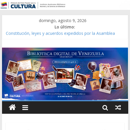
domingo, agosto 9, 2026
Lo último:
Constitución, leyes y acuerdos expedidos por la Asamblea
Constituyente del Estado Lara en 1881.
Una Parálisis [material gráfico]
Modesta Bor Sánchez [material gráfico]
Gaceta Oficial de la República de Venezuela año CXXXIII Mes V,
Caracas 09 de marzo de 2006 N° 38.394
Catálogo temático de obras de Modesta Bor