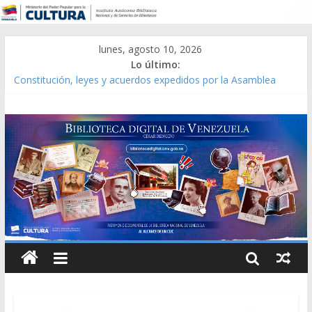
lunes, agosto 10, 2026
Lo último:
Constitución, leyes y acuerdos expedidos por la Asamblea
Constituyente del Estado Lara en 1881.
Una Parálisis [material gráfico]
Modesta Bor Sánchez [material gráfico]
Gaceta Oficial de la República de Venezuela año CXXXIII Mes V,
Caracas 09 de marzo de 2006 N° 38.394
Catálogo temático de obras de Modesta Bor