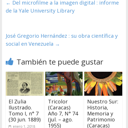
←
Del microfilme a la imagen digital : informe
de la Yale University Library
José Gregorio Hernández : su obra científica y
social en Venezuela
→
También te puede gustar
El Zulia
Tricolor
Nuestro Sur:
Ilustrado.
(Caracas)
Historia,
Tomo I, n° 7
Año 7, N° 74
Memoria y
(30 jun. 1889)
(jul. – ago.
Patrimonio
1955)
(Caracas)
enero 1, 2018