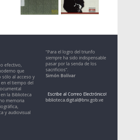
“Para el logro del triunfo
siempre ha sido indispensable
pasar por la senda de los
io efectivo,
sacrificios”.
moderno que
Simón Bolívar
 sólo al acceso y
 en el tiempo del
documental
Escribe al Correo Electrónico!
en la Biblioteca
biblioteca.digital@bnv.gob.ve
omo memoria
iográfica,
a y audiovisual