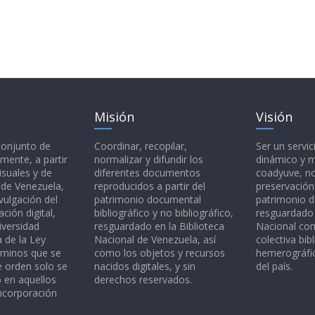
Misión
Visión
 conjunto de
Coordinar, recopilar,
Ser un servic
mente, a partir
normalizar y difundir los
dinámico y 
isuales y de
diferentes documentos
coadyuve, no
l de Venezuela,
reproducidos a partir del
preservación
vulgación del
patrimonio documental
patrimonio 
ción digital,
bibliográfico y no bibliográfico,
resguardado 
iversidad
resguardado en la Biblioteca
Nacional c
a de la Ley
Nacional de Venezuela, así
colectiva bibl
rminos que se
como los objetos y recursos
hemerográfic
e orden solo se
nacidos digitales, y sin
del país.
o en aquellos
derechos reservados.
ncorporación