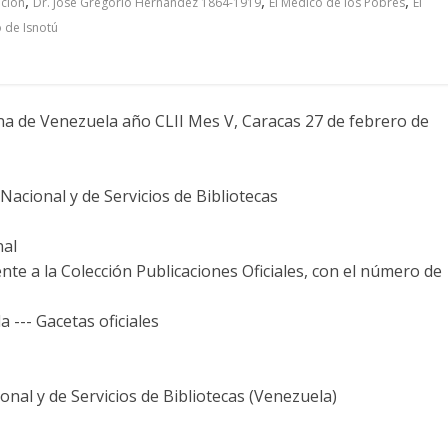
,
,
,
ción
Dr. José Gregorio Hernández 1864-1919
El Médico de los Pobres
El
o de Isnotú
ana de Venezuela año CLII Mes V, Caracas 27 de febrero de
acional y de Servicios de Bibliotecas
nal
nte a la Colección Publicaciones Oficiales, con el número de
 --- Gacetas oficiales
nal y de Servicios de Bibliotecas (Venezuela)