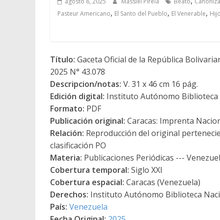
,
agosto 8, 2025
Massiel Pirela
Beato
Canoniza
,
,
,
Pasteur Americano
El Santo del Pueblo
El Venerable
Hij
Título:
Gaceta Oficial de la República Bolivari
2025 N° 43.078
Descripcion/notas:
V. 31 x 46 cm 16 pág.
Edición digital:
Instituto Autónomo Biblioteca N
Formato:
PDF
Publicación original:
Caracas: Imprenta Nacio
Relación:
Reproducción del original pertenecie
clasificación PO
Materia:
Publicaciones Periódicas --- Venezuela
Cobertura temporal:
Siglo XXI
Cobertura espacial:
Caracas (Venezuela)
Derechos:
Instituto Autónomo Biblioteca Nacio
País:
Venezuela
Fecha Original:
2025