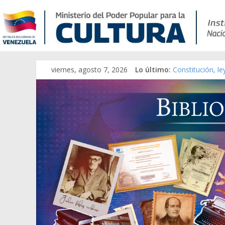
viernes, agosto 7, 2026
Lo último:
Constitución, l
Una Parálisis [m
Modesta Bor Sán
Gaceta Oficial 
Catálogo temát