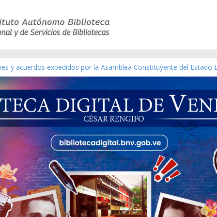
eyes y acuerdos expedidos por la Asamblea Constituyente del Estado 
aterial gráfico]
chez [material gráfico]
de la República de Venezuela año CXXXIII Mes V, Caracas 09 de marzo
ico de obras de Modesta Bor