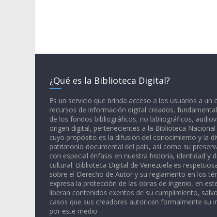
¿Qué es la Biblioteca Digital?
Es un servicio que brinda acceso a los usuarios a un
recursos de información digital creados, fundamental
de los fondos bibliográficos, no bibliográficos, audiov
origen digital, pertenecientes a la Biblioteca Naciona
cuyo propósito es la difusión del conocimiento y la di
patrimonio documental del país, así como su preserva
con especial énfasis en nuestra historia, identidad y d
cultural. Biblioteca Digital de Venezuela es respetuos
sobre el Derecho de Autor y su reglamento en los té
expresa la protección de las obras de ingenio, en est
liberan contenidos exentos de su cumplimiento, salv
casos que sus creadores autoricen formalmente su i
por este medio