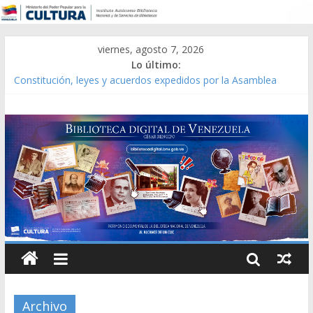
viernes, agosto 7, 2026
Lo último:
Constitución, leyes y acuerdos expedidos por la Asamblea
Constituyente del Estado Lara en 1881.
Una Parálisis [material gráfico]
Modesta Bor Sánchez [material gráfico]
Gaceta Oficial de la República de Venezuela año CXXXIII Mes V,
Caracas 09 de marzo de 2006 N° 38.394
Catálogo temático de obras de Modesta Bor
Archivo