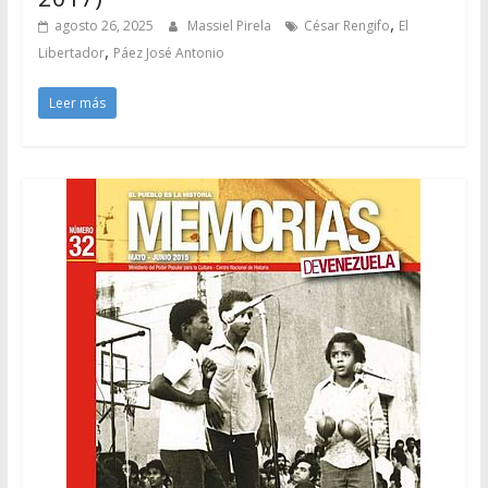
,
agosto 26, 2025
Massiel Pirela
César Rengifo
El
,
Libertador
Páez José Antonio
Leer más