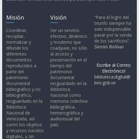
Misión
Visión
“Para el logro del
triunfo siempre ha
sido indispensable
Coordinar,
Ser un servicio
pasar por la senda
recopilar,
efectivo, dinámico
de los sacrificios”.
normalizar y
y moderno que
Simón Bolívar
difundir los
coadyuve, no sólo
diferentes
al acceso y
documentos
preservación en el
Escribe al Correo
reproducidos a
tiempo del
Electrónico!
partir del
patrimonio
biblioteca.digital@
patrimonio
documental
bnv.gob.ve
documental
resguardado en la
bibliográfico y no
Biblioteca
bibliográfico,
Nacional como
resguardado en la
memoria colectiva
Biblioteca
bibliográfica,
Nacional de
hemerográfica y
Venezuela, así
audiovisual del
como los objetos
país.
y recursos nacidos
digitales, y sin