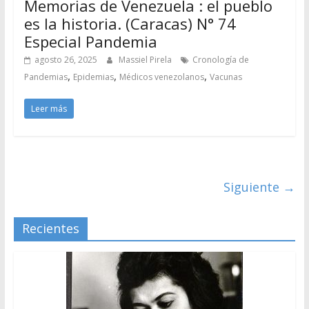
Memorias de Venezuela : el pueblo
es la historia. (Caracas) N° 74
Especial Pandemia
agosto 26, 2025
Massiel Pirela
Cronología de
,
,
,
Pandemias
Epidemias
Médicos venezolanos
Vacunas
Leer más
Siguiente →
Recientes