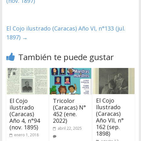
(nov. 1897)
El Cojo ilustrado (Caracas) Año VI, n°133 (jul.
1897)
→
También te puede gustar
El Cojo
El Cojo
Tricolor
Ilustrado
ilustrado
(Caracas) N°
(Caracas)
(Caracas)
452 (ene.
Año VII, n°
Año 4, n°94
2022)
162 (sep.
(nov. 1895)
abril 22, 2025
1898)
enero 1, 2018