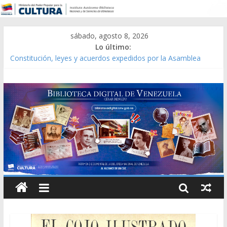
sábado, agosto 8, 2026
Lo último:
Constitución, leyes y acuerdos expedidos por la Asamblea
Constituyente del Estado Lara en 1881.
Una Parálisis [material gráfico]
Modesta Bor Sánchez [material gráfico]
Gaceta Oficial de la República de Venezuela año CXXXIII Mes V,
Caracas 09 de marzo de 2006 N° 38.394
Catálogo temático de obras de Modesta Bor