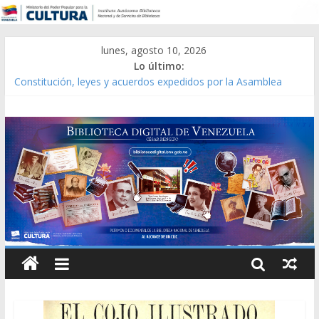
lunes, agosto 10, 2026
Lo último:
Constitución, leyes y acuerdos expedidos por la Asamblea
Constituyente del Estado Lara en 1881.
Una Parálisis [material gráfico]
Modesta Bor Sánchez [material gráfico]
Gaceta Oficial de la República de Venezuela año CXXXIII Mes V,
Caracas 09 de marzo de 2006 N° 38.394
Catálogo temático de obras de Modesta Bor