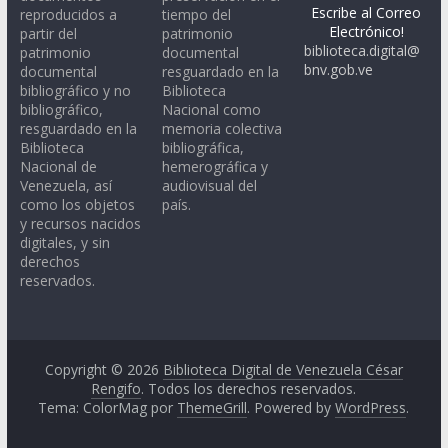
Escribe al Correo
reproducidos a
tiempo del
Electrónico!
partir del
patrimonio
biblioteca.digital@
patrimonio
documental
bnv.gob.ve
documental
resguardado en la
bibliográfico y no
Biblioteca
bibliográfico,
Nacional como
resguardado en la
memoria colectiva
Biblioteca
bibliográfica,
Nacional de
hemerográfica y
Venezuela, así
audiovisual del
como los objetos
país.
y recursos nacidos
digitales, y sin
derechos
reservados.
Copyright © 2026
Biblioteca Digital de Venezuela César
Rengifo
. Todos los derechos reservados.
Tema: ColorMag por
ThemeGrill
. Powered by
WordPress
.