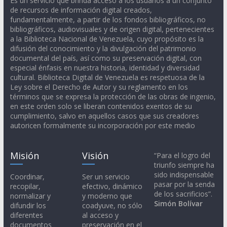
Es un servicio que brinda acceso a los usuarios a un conjunto
de recursos de información digital creados,
fundamentalmente, a partir de los fondos bibliográficos, no
bibliográficos, audiovisuales y de origen digital, pertenecientes
a la Biblioteca Nacional de Venezuela, cuyo propósito es la
difusión del conocimiento y la divulgación del patrimonio
documental del país, así como su preservación digital, con
especial énfasis en nuestra historia, identidad y diversidad
cultural. Biblioteca Digital de Venezuela es respetuosa de la
Ley sobre el Derecho de Autor y su reglamento en los
términos que se expresa la protección de las obras de ingenio,
en este orden solo se liberan contenidos exentos de su
cumplimiento, salvo en aquellos casos que sus creadores
autoricen formalmente su incorporación por este medio
Misión
Visión
“Para el logro del
triunfo siempre ha
sido indispensable
Coordinar,
Ser un servicio
pasar por la senda
recopilar,
efectivo, dinámico
de los sacrificios”.
normalizar y
y moderno que
Simón Bolívar
difundir los
coadyuve, no sólo
diferentes
al acceso y
documentos
preservación en el